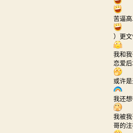
苦逼高
）更文
我和我
恋爱后
或许是
我还想
我被我
哥的注