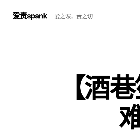
爱责spank
爱之深，责之切
【酒巷