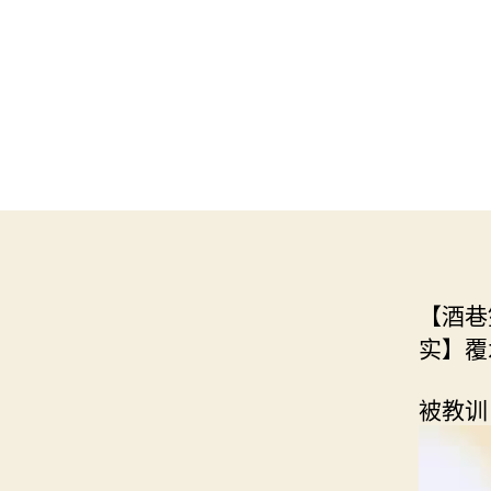
【酒巷
实】覆
被教训