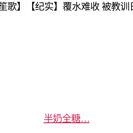
笙歌】【纪实】覆水难收 被教训
半奶全糖…