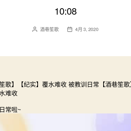
10:08
酒巷笙歌
4月 3, 2020
文
发
章
布
作
日
者
期
笙歌】【纪实】覆水难收 被教训日常【酒巷笙歌
水难收
日常啦~