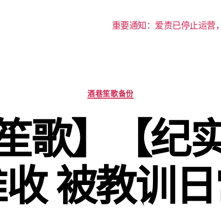
重要通知：爱责已停止运营
分
酒巷笙歌备份
类
笙歌】【纪
难收 被教训日