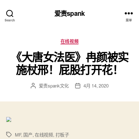
爱责spank
Search
菜单
分
在线视频
类
《大唐女法医》冉颜被实
施杖邢！屁股打开花！
爱责spank文化
4月 14, 2020
文
发
章
布
作
日
者
期
MF
,
国产
,
在线视频
,
打板子
标