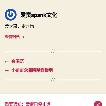
签
爱责spank文化
爱之深，责之切
查看归档
→
←
夜深沉
→
小哥哥众目睽睽受鞭刑
重要通知：爱责已停止运