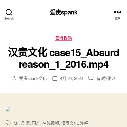
爱责spank
Search
菜单
分
在线视频
类
汉责文化 case15_Absurd
reason_1_2016.mp4
汉
爱责spank文化
4月 24, 2020
有3条评论
文
发
责
章
布
文
作
日
化
者
期
case15_Absurd
reason_1_2016.
MF
,
剧情
,
国产
,
在线视频
,
汉责文化
,
浅唱
标