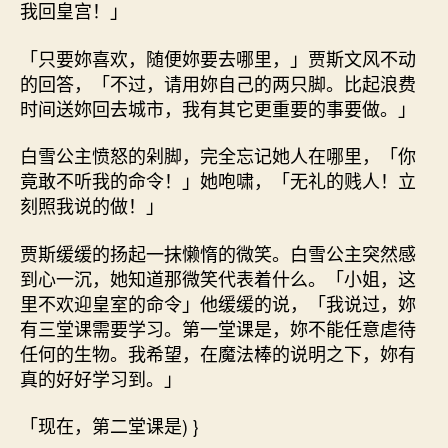
我回皇宫！」
「只要妳喜欢，随便妳要去哪里，」贾斯文风不动
的回答，「不过，请用妳自己的两只脚。比起浪费
时间送妳回去城市，我有其它更重要的事要做。」
白雪公主愤怒的剁脚，完全忘记她人在哪里，「你
竟敢不听我的命令！」她咆啸，「无礼的贱人！立
刻照我说的做！」
贾斯缓缓的扬起一抹懒惰的微笑。白雪公主突然感
到心一沉，她知道那微笑代表着什么。「小姐，这
里不欢迎皇室的命令」他缓缓的说，「我说过，妳
有三堂课需要学习。第一堂课是，妳不能任意虐待
任何的生物。我希望，在魔法棒的说明之下，妳有
真的好好学习到。」
「现在，第二堂课是) }