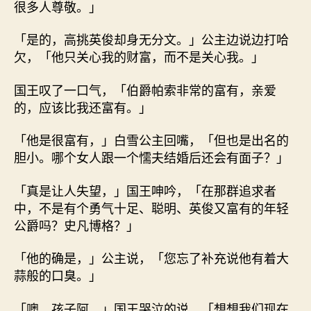
很多人尊敬。」
「是的，高挑英俊却身无分文。」公主边说边打哈
欠，「他只关心我的财富，而不是关心我。」
国王叹了一口气，「伯爵帕索非常的富有，亲爱
的，应该比我还富有。」
「他是很富有，」白雪公主回嘴，「但也是出名的
胆小。哪个女人跟一个懦夫结婚后还会有面子？」
「真是让人失望，」国王呻吟，「在那群追求者
中，不是有个勇气十足、聪明、英俊又富有的年轻
公爵吗？史凡博格？」
「他的确是，」公主说，「您忘了补充说他有着大
蒜般的口臭。」
「噢，孩子阿，」国王哭泣的说，「想想我们现在