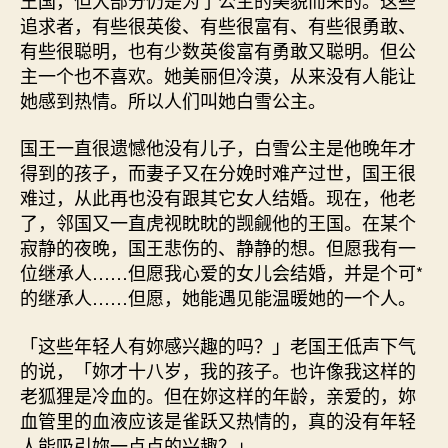
追求者，有些很英俊、有些很富有、有些很勇敢、
有些很聪明，也有少数英俊富有勇敢又聪明。但公
主一个也不喜欢。她美丽但冷漠，从来没有人能让
她感到热情。所以人们叫她白雪公主。
国王一直很遗憾他没有儿子，白雪公主是他晚年才
得到的孩子，而妻子又在分娩时难产过世，国王很
难过，从此再也没有跟其它女人结婚。现在，他老
了，邻国又一直虎视眈眈的觊觎他的王国。在某个
寂静的夜晚，国王悲伤的、静静的想。但愿我有一
位继承人……但愿我心爱的女儿会结婚，并是个可*
的继承人……但愿，她能遇见能温暖她的一个人。
「这些年轻人有妳感兴趣的吗？」老国王低声下气
的说，「妳才十八岁，我的孩子。也许像我这样的
老狐狸是冷血的。但在妳这样的年龄，亲爱的，妳
血管里的血液应该是雀跃又热情的，真的没有年轻
人能吸引妳一点点的兴趣？」