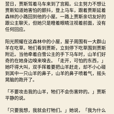
翌日，贾斯驾着马车来到了宫殿。公主努力不想让
贾斯知道她害怕的颤抖，登上马车，跟着贾斯延着
森林的小路回到他的小屋。一路上贾斯亲切友好的
跟公主聊天，但她只是瞪着眼睛注视着前面，没有
任何回应。
阳光照耀在这森林中的小屋，屋子周围有一大群山
羊在吃草。牠们看到贾斯，立刻停下吃草围到贾斯
附近。当他牵着白雪公主的手下马车时，山羊们好
奇的在她身边嗅来嗅去。「走开，可怕的东西，」
她吓得大叫，双手挥着要把山羊赶走，却不小心碰
到其中一只山羊的鼻子，山羊的鼻子喷着气，摇头
晃脑的跑开了。
「不要攻击我的山羊，牠们不会伤害妳的。」贾斯
平静的说。
「只要我想，我就会打牠们。」她说，「我为什么