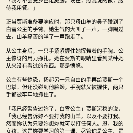
侍我用餐。」
正当贾斯准备要响应时，那只母山羊的鼻子碰到了
白雪公主的手臂。她生气的大叫了一声，一脚踢过
去，山羊痛苦的咩了一声跑走了。
从公主身后，一只手紧紧握住她挥舞着的手腕。公
主惊讶的用力挣扎。她在贾斯的眼睛里看到某种她
从来没有看过的东西。那是愤怒。
公主有些惊恐，扬起另一只自由的手再给贾斯一个
巴掌。但还没碰到他脸颊，手腕就又被握住，两只
手都被牢牢地抓住了。
「我已经警告过妳了，白雪公主」贾斯沉稳的说，
「我已经告诉妳不要打我的山羊，以及不要打我。
然而妳认为只要妳想妳就可以打任何人。恩，我的
女孩，这是妳要学习的第一课，尽管你是公主、是