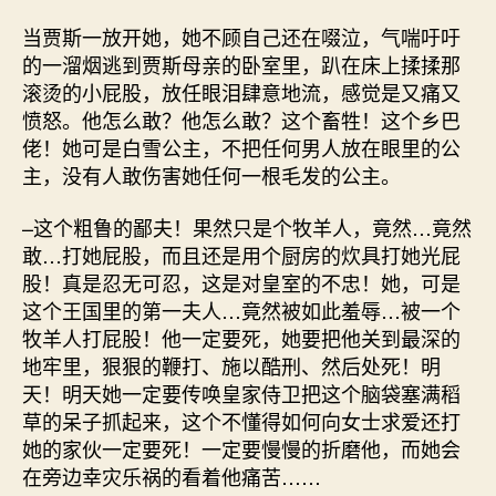
当贾斯一放开她，她不顾自己还在啜泣，气喘吁吁
的一溜烟逃到贾斯母亲的卧室里，趴在床上揉揉那
滚烫的小屁股，放任眼泪肆意地流，感觉是又痛又
愤怒。他怎么敢？他怎么敢？这个畜牲！这个乡巴
佬！她可是白雪公主，不把任何男人放在眼里的公
主，没有人敢伤害她任何一根毛发的公主。
–这个粗鲁的鄙夫！果然只是个牧羊人，竟然…竟然
敢…打她屁股，而且还是用个厨房的炊具打她光屁
股！真是忍无可忍，这是对皇室的不忠！她，可是
这个王国里的第一夫人…竟然被如此羞辱…被一个
牧羊人打屁股！他一定要死，她要把他关到最深的
地牢里，狠狠的鞭打、施以酷刑、然后处死！明
天！明天她一定要传唤皇家侍卫把这个脑袋塞满稻
草的呆子抓起来，这个不懂得如何向女士求爱还打
她的家伙一定要死！一定要慢慢的折磨他，而她会
在旁边幸灾乐祸的看着他痛苦……