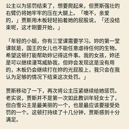
公主以为惩罚结束了，想要爬起来，但贾斯强壮的
右臂仍将她牢牢的压在大腿上。「噢不，亲爱
的，」贾斯用木板轻轻拍着她的屁股说，「还没结
束呢，这才刚要开始，」
「年轻的小姐，你有三堂课需要学习。妳的第一堂
课就是，国王的女儿也不能任意虐待任何的生物。
希望这顿打能帮助妳记得这件事。我的女孩，妳还
是可以继续漫骂威胁我，但妳会发现这是没有用
的，木板仍会继续打在妳的光屁股上，我只会在我
认为足够的情况下结束这次处罚。」
贾斯移动了一下，再次将公主压紧继续给她惩罚。
老实说，贾斯并不是第一次如此教训年轻女士了，
但白雪公主是最美丽的一个，也是最应该要接受处
罚的一个。这顿打持续了十几分钟，贾斯感到十分
满足。