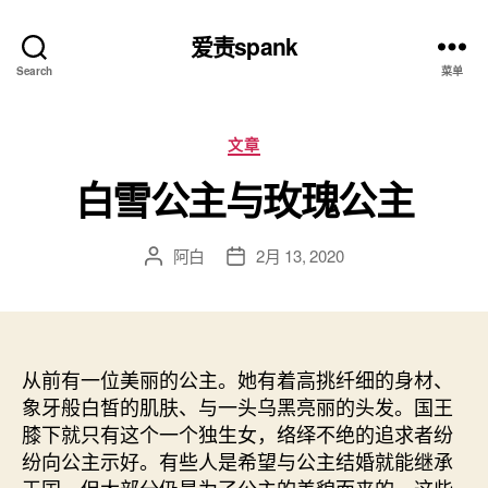
爱责spank
Search
菜单
分
文章
类
白雪公主与玫瑰公主
阿白
2月 13, 2020
文
发
章
布
作
日
者
期
从前有一位美丽的公主。她有着高挑纤细的身材、
象牙般白皙的肌肤、与一头乌黑亮丽的头发。国王
膝下就只有这个一个独生女，络绎不绝的追求者纷
纷向公主示好。有些人是希望与公主结婚就能继承
王国，但大部分仍是为了公主的美貌而来的。这些