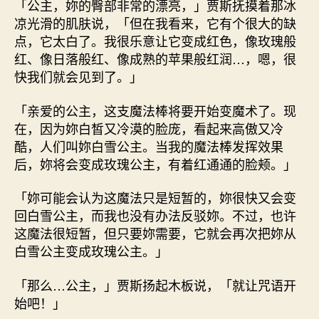
「公主，妳的臀部非常的漂亮，」贾斯抚摸着那冰
凉光滑的肌肤说，「但在我看来，它有个很大的缺
点，它太白了。我很乐意让它变成红色，像玫瑰般
红、像日落般红、像成熟的苹果般红润…，嗯，很
快我们就会见到了。」
「亲爱的公主，这支魔法棒将要开始变魔术了。现
在，因为妳白皙又冷漠的脸庞，看起来高傲又冷
酷，人们叫妳白雪公主。当我的魔法棒发挥效果
后，妳将会变成玫瑰公主，有着红通通的脸颊。」
「妳可能会认为这魔法只是短暂的，妳很快又会变
回白雪公主，而我也没有办法反驳妳。不过，也许
这魔法很短暂，但只要妳需要，它就会再次把妳从
白雪公主变成玫瑰公主。」
「那么…公主，」贾斯扬起木板说，「就让咒语开
始吧！」