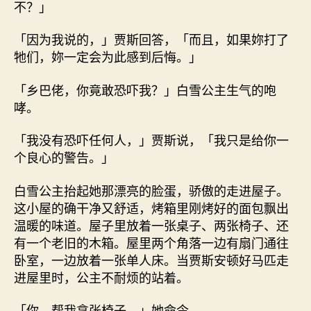
不？」
「因为我说的，」贾斯回答，「而且，如果妳打了
牠们，妳一定会为此感到后悔。」
「乡巴佬，你竟敢恐吓我？」白雪公主生气的咆
哮。
「我没有恐吓任何人，」贾斯说，「我只是给你一
个良心的警告。」
白雪公主抬起她那漂亮的脸蛋，骄傲的走进屋子。
这小屋的确干净又舒适，烤箱里刚烤好的面包飘出
温暖的味道。屋子里放着一张桌子、两张椅子、还
有一个老旧的木箱。屋里两个角落一边有扇门通往
卧室，一边放着一张单人床。当贾斯安顿好马匹走
进屋里时，公主不耐烦的站着。
「你，帮我拿张椅子。」她命令