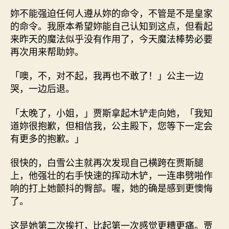
妳不能强迫任何人遵从妳的命令，不管是不是皇家
的命令。我原本希望妳能自己认知到这点，但看起
来昨天的魔法似乎没有作用了，今天魔法棒势必要
再次用来帮助妳。
「噢，不，对不起，我再也不敢了！」公主一边
哭，一边后退。
「太晚了，小姐，」贾斯拿起木铲走向她，「我知
道妳很抱歉，但相信我，公主殿下，您等下一定会
有更多的抱歉。」
很快的，白雪公主就再次发现自己横跨在贾斯腿
上，他强壮的右手快速的挥动木铲，一连串劈啪作
响的打上她颤抖的臀部。喔，她的确是感到更懊悔
了。
这是她第二次挨打，比起第一次感觉更糟更痛。贾