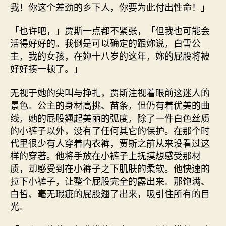
我！你这个差劲的乡下人，你要为此付出性命！」
「也许吧，」贾斯一点都不紧张，「但我也可能会
活得好好的。我倒是可以确定的跟妳说，白雪公
主，我的女孩，在妳十八岁的这年，妳的屁股将被
好好揍一顿了。」
无视于她的尖叫与挣扎，贾斯注视着眼前这迷人的
景色。公主的身材高挑、苗条，但仍有着优美的曲
线，她的屁股翘起美丽的弧度，除了一件白色丝质
的小裤子以外，没有了任何其它的保护。在那个时
代里很少有人穿着内衣裤，贾斯之前从来没看过这
样的穿著。他将手放在小裤子上抚摸想感受那材
质，却感受到在小裤子之下肌肤的柔软。他快速的
拉下小裤子，让整个屁股完全的露出来。那饱满、
白皙、毫无瑕疵的屁股翘了出来，吸引住所有的目
光。