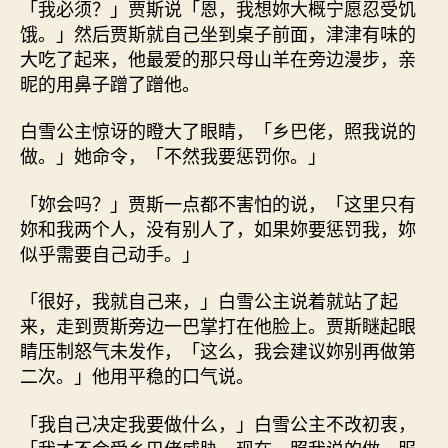
「我必须？」贾斯说「恩，我想妳大概宁愿忍受饥
饿。」然后贾斯就自己坐到桌子前面，津津有味的
大吃了起来，他最爱的那只母山羊在旁边漫步，亲
昵的用鼻子蹭了蹭他。
白雪公主惊讶的瞪大了眼睛，「乡巴佬，照我说的
做。」她命令，「不然我要惩罚你。」
「妳会吗？」贾斯一点都不害怕的说，「这里只有
妳和我两个人，没有别人了，如果妳要惩罚我，妳
似乎需要自己动手。」
「很好，我就自己来，」白雪公主说着就站了起
来，走到贾斯旁边一巴掌打在他脸上。贾斯瞇起眼
睛压制怒气未发作，「这么，我会建议妳别再做第
二次。」他用平稳的口气说。
「我自己决定我要做什么，」白雪公主不改初衷，
「我才不会受乡巴佬威胁。现在，照我说的做，服