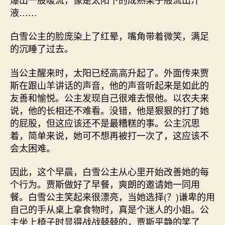
液……
白雪公主的脸庞染上了红晕，嘴角带着微笑，满足
的沉睡了过去。
当公主醒来时，太阳已经高高升起了。外面传来贾
斯在跟山羊讲话的声音，他的声音听起来是如此的
友善和愉悦。公主发现自己很难去恨他。以农夫来
说，他的长相还不难看。没错，他是狠狠的打了她
的屁股，但这应该还不是最糟糕的事。公主沉思
着，简单来说，她可不想再被打一次了，这应该不
会太困难。
因此，这个早晨，白雪公主从心里开始改善她的每
个行为。贾斯做好了早餐，爽朗的邀请她一同用
餐。白雪公主笑起来很漂亮，当她选择(？)谦卑的用
自己的手从桌上拿食物时，真是个迷人的小姐。公
主坐上椅子时显得战战兢兢的，贾斯平静的笑了