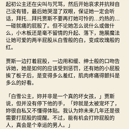
起初公主还在尖叫与咒骂，然后开始哀求并抗辩自
己没有错，最后她哭湿了双眼，保证她一定会听
话，拜托…拜托贾斯不要再打她可怜的…灼热的…
一碰就痛的屁股了。但不论她怎么说什么或做什
么，小木板还是毫不留情的升起、落下，施展魔法
让她可爱的两半屁股从白雪般的白，变成玫瑰般的
红。
贾斯一边打着屁股，一边用和缓、绅士般的口吻告
诉她，她是如何的应该受到惩罚，还有她的小屁股
挨了板子后，是变得多么羞红，肌肉疼痛得颤抖是
多么的好看。
「白雪公主，妳并非是一个真的坏女孩，」贾斯
说，但并没有停下他的手，「妳就是太被宠坏了，
妳很自私又不懂得体贴。我认为妳未来几年还是很
需要打屁股的提醒。不过，能有机会打妳屁股的
人，真会是个幸运的男人。」