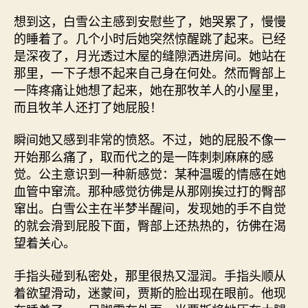
想到这，白雪公主感到安慰些了，她哭累了，慢慢
的睡着了。几个小时后她突然惊醒跳了起来。已经
是深夜了，月光透过木屋的缝隙洒进房间。她站在
那里，一下子想不起来自己身在何处。然而臀部上
一阵疼痛让她想了起来，她在那牧羊人的小屋里，
而且牧羊人还打了她屁股！
瞬间她又感到非常的愤怒。不过，她的屁股不像一
开始那么痛了，取而代之的是一阵刺刺麻麻的感
觉。公主意识到一种新感觉：某种温暖的情感在她
血管中窜流。那种感觉彷佛是从那刚挨过打的臀部
窜出。白雪公主在半梦半醒间，发现她的手不自觉
的就会滑到屁股下面，臀部上还热热的，彷佛在渴
望着关心。
手指头碰到私密处，那里很热又湿润。手指头顺从
着欲望滑动，迷蒙间，贾斯的脸出现在眼前。他现