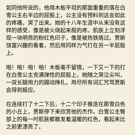
如同他所说的，他用木板平坦的那面重重的落在白
雪公主右半边的屁股上，公主没有预料到这会如此
的疼痛，哭了出来。她的十八年生涯中从来没有这
样的感受，像是被火烧起来般的疼。肌肤上立刻浮
现一块明亮的粉红色印子，像是被热铁烙过。贾斯
饶富兴趣的看着，然后用同样力气打在另一半屁股
上。
啪！啪！啪！啪！木板毫不留情，一下又一下的打
在白雪公主充满弹性的屁股上，她随之哭泣尖叫，
一双长腿用力的踢动挣扎，用尽所有词汇咒骂贾斯
会得到报应。
在连续打了十二下后，十二个印子推迭在那雪白色
的小丘上，贾斯停下来欣赏他的杰作。白雪公主臀
部上的每一吋肌肤都散发着温暖的红色，看起来比
之前更漂亮了。