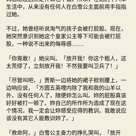
生活中，从来没有任何人在白雪公主面前用手指指
过她。
不过，她曾经听说淘气的孩子会被打屁股。现在，
她突然意识到她这个皇家公主等下可能会被打屁
股，一种说不出来的侮辱感…….
「你竟敢！」她尖叫。「放开我！你这个粗人，这
太荒缪了，立刻放开我！不然我要叫卫兵了！」
「尽管叫吧，」贾斯一边将她的裙子掀到腰上，一
边响应说，「方圆五英哩内除了我和我的山羊以
外，没有任何人了，随便妳怎么叫。妳的屁股真该
好好被打一顿了。妳自己的所作所为造成了现在这
个情况，我一定会让妳感受应得的教训。我敢说应
该没有其它人能教训妳了。」
「救命阿，」白雪公主奋力的挣扎哭叫，「放开