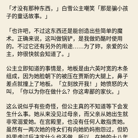
「才没有那种东西，」白雪公主嘲笑「那是骗小孩
子的童话故事。」
「也许吧，不过这东西还是能创造出些简单的魔
术。正确来说，这叫做锅铲，是我做奶酪时使用
的。不过它还有另外的用途……为了妳，亲爱的公
主，妳很快就会知道了。」
公主立即知道的事情是，地板是由六英吋宽的木条
组成，因为她脸朝下的被压在贾斯的大腿上，鼻子
差点就撞上了地板。「立刻放开我！」她愤怒的大
叫，「你以为你在做什么？你这卑鄙的家伙。」
这么说似乎有些奇怪，但公主真的不知道等下会发
生什么事。她从来没见过母亲，而父亲从她出生就
非常溺爱她。在宫殿里，也没有任何人敢指责她。
虽然有一两次她的侍女们有向她奶妈抱怨过，但奶
妈思虑过后决定什么也不做。所以，在她的十八年