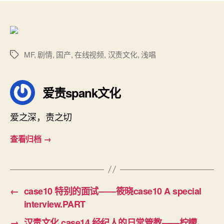
化
者
期
case13
秘
密
的
MF
,
剧情
,
国产
,
在线视频
,
汉责文化
,
浅唱
标
家
签
庭
惩
爱责spank文化
罚
记
爱之深，责之切
录
——
查看归档
→
柠
檬、
念
念
case13
←
case10 特别的面试——筱晓case10 A special
A
interview.PART
private
home
→
汉责文化 case14 经纪人的日常管教——柠檬、