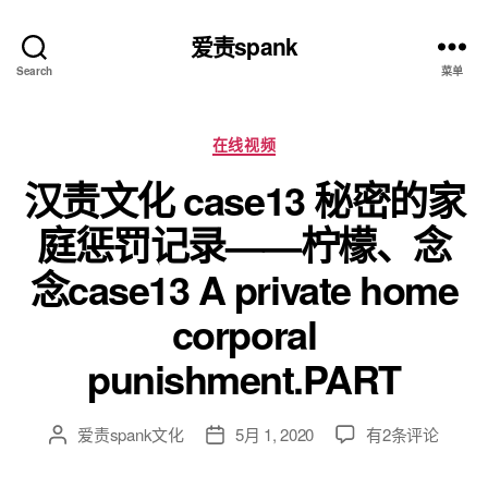
爱责spank
Search
菜单
分
在线视频
类
汉责文化 case13 秘密的家
庭惩罚记录——柠檬、念
念case13 A private home
corporal
punishment.PART
汉
爱责spank文化
5月 1, 2020
有2条评论
文
发
责
章
布
文
作
日