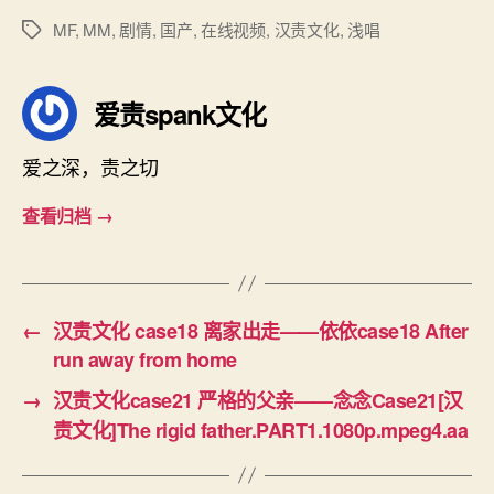
失
MF
,
MM
,
剧情
,
国产
,
在线视频
,
汉责文化
,
浅唱
标
败
签
的
女
爱责spank文化
孩
——
爱之深，责之切
依
依
查看归档
→
case19
A
girl
who
failed
←
汉责文化 case18 离家出走——依依case18 After
to
run away from home
steal
→
汉责文化case21 严格的父亲——念念Case21[汉
责文化]The rigid father.PART1.1080p.mpeg4.aa