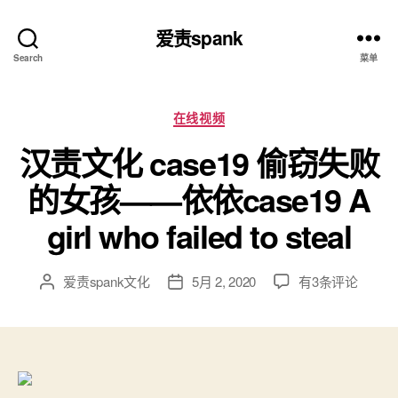
爱责spank
Search
菜单
分
在线视频
类
汉责文化 case19 偷窃失败
的女孩——依依case19 A
girl who failed to steal
汉
爱责spank文化
5月 2, 2020
有3条评论
文
发
责
章
布
文
作
日
化
者
期
case19
偷
窃