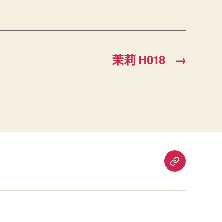
茉莉 H018
→
重
要
通
知：
爱