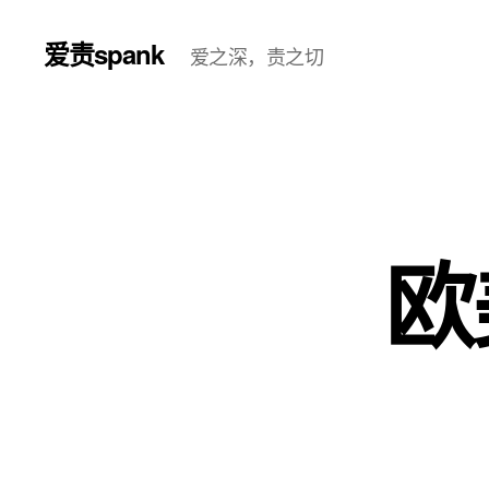
爱责spank
爱之深，责之切
欧