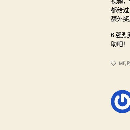
视频，
都给过
额外奖
6.强
助吧！
MF
,
标
签