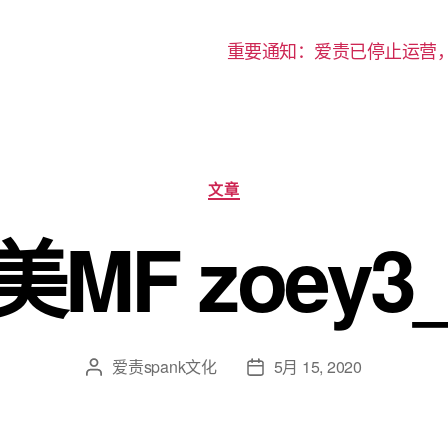
重要通知：爱责已停止运营
分
文章
类
美MF zoey3_
爱责spank文化
5月 15, 2020
文
发
章
布
作
日
者
期