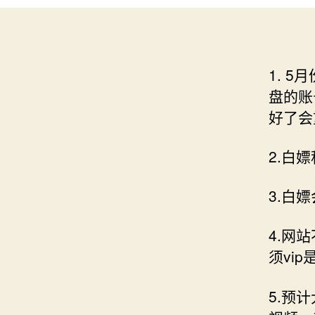
1. 
盘的账
好了会
2.白
3.白
4.网
须vi
5.预