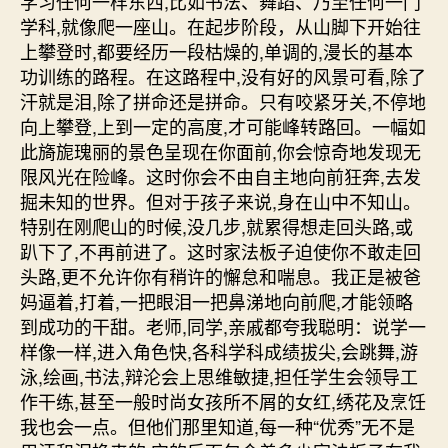
学习任何一样东西,比如书法、舞蹈、乃至任何一门
学科,就像爬一座山。在起步阶段，从山脚下开始往
上攀登时,都要经历一段枯燥的,单调的,漫长的基本
功训练的路程。在这路程中,没有好的风景可看,除了
汗就是泪,除了拼命还是拼命。只有咬紧牙关,不停地
向上攀登,上到一定的高度,才可能峰转路回。一幅如
此旖旎瑰丽的景色呈现在你面前,你会惊奇地发现无
限风光在险峰。这时你会不由自主地向前狂奔,去发
掘未知的世界。但对于孩子来说,身在山中不知山。
特别在刚爬山的时候,没几步,就累得想走回头路,或
趴下了,不再前进了。这时家法板子迫使你不敢走回
头路,更不允许你有稍许的懈怠和喘息。我正是被爸
妈逼着,打着,一把眼泪一把鼻涕地向前爬,才能领略
到成功的干甜。老师,同学,亲戚都夸我聪明：说学一
样像一样,进入角色快,各科学科成绩拔尖,会跳舞,游
泳,绘画,书法,辩沦会上思维敏捷,担任学生会领导工
作干练,甚至一般时尚女孩所不屑的女红,绣花及烹饪
我也会一点。但他们那里知道,每一种“优秀”无不是