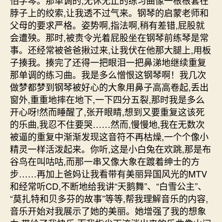
脖子上的绞索,让我透不过气来。钢琴的启蒙老师和
父母的要求严格。姿势啊,指法啊,稍有差错,屁股就
会遭殃。那时,被责令光着屁股坐在钢琴前练琴是常
事。还经常被爸爸揪过来,让我伏在他那大腿上,用板
子揍我。揍完了还得一把眼泪一把鼻涕地继续重复
那单调的练习曲。我是多么憎恨这钢琴啊！我几次
做梦都梦到钢琴被好心的大象用鼻子高高卷起,丢出
窗外,重重地摔在地下,一下四分五裂,那时我是多么
开心呀!然而睡醒了,张开眼睛,想到又要重复这该死
的乐曲,我忍不住要哭……然而,慢慢地,我在无数次
被逼的重复中渐渐发现这音符不再枯燥,一个个像小
精灵一样活泼起来。你听,这是小白兔在欢跳,那是布
谷鸟在叫咕咕,而那一串又像大象在踱着绅士的方
步……再加上爸妈让我看带有美丽异国风光的MTV
和经常听CD,不断地给我讲“天鹅舞”、“白雪公主”、
“莫扎特和贝多芬的故事”等等,帮我理解音乐的内容,
音乐开始对我展示了她的美丽。她增强了我的想象