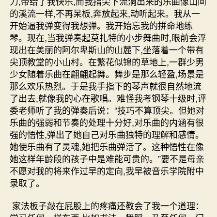
力,带给了我快乐,而我指尖下流淌出来的乐曲像山间
的溪流一样,不再呆板,奔放起来,动听起来。我从一
开始逼我弹变得我想弹。我开始忘我的拼命地练
琴。现在,当我弹奏起莫扎特的小步舞曲时,眼前会浮
现出在美丽的阿尔卑斯山的山麓下,坐落着一个带有
尖顶教堂的小山村。在繁花似锦的草地上,一群少男
少女随着乐曲在翩翩起舞。舞步是那么轻盈,场景是
那么欢乐热烈。于是我手指下的琴声就很自然地流
了出去,就像我的心在歌唱。难怪我考钢琴十级时,评
委老师听了我的弹奏后说：“技巧不算顶尖。但她对
乐曲的强弱和节奏的处理十分好,对乐曲的内涵有很
强的悟性,弹出了她自己对乐曲独特的理解和感情。
她使乐曲有了灵魂,她把乐曲弹活了。这种悟性在像
她这样年龄段的孩子中是难能可贵的。”要不是母亲
不愿对我的将来作过早的定向,我早被音乐学院附中
录取了。
家法板子敲在屁股上的疼痛还教会了我一个道理：