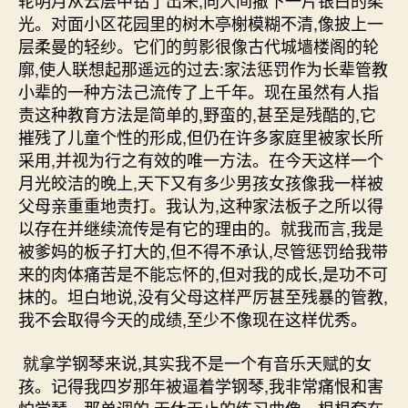
轮明月从云层中钻了出来,向人间撤下一片银白的柔
光。对面小区花园里的树木亭榭模糊不清,像披上一
层柔曼的轻纱。它们的剪影很像古代城墙楼阁的轮
廓,使人联想起那遥远的过去:家法惩罚作为长辈管教
小辈的一种方法己流传了上千年。现在虽然有人指
责这种教育方法是简单的,野蛮的,甚至是残酷的,它
摧残了儿童个性的形成,但仍在许多家庭里被家长所
采用,并视为行之有效的唯一方法。在今天这样一个
月光皎洁的晚上,天下又有多少男孩女孩像我一样被
父母亲重重地责打。我认为,这种家法板子之所以得
以存在并继续流传是有它的理由的。就我而言,我是
被爹妈的板子打大的,但不得不承认,尽管惩罚给我带
来的肉体痛苦是不能忘怀的,但对我的成长,是功不可
抹的。坦白地说,没有父母这样严厉甚至残暴的管教,
我不会取得今天的成绩,至少不像现在这样优秀。
就拿学钢琴来说,其实我不是一个有音乐天赋的女
孩。记得我四岁那年被逼着学钢琴,我非常痛恨和害
怕学琴。那单调的,无休无止的练习曲像一根根套在