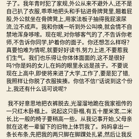
子了。我年青时犯了家规,外公从来不避外人,还不是
自己扒了衣服,乖乖地把头和手钻进骨牌凳里,翘着屁
股,外公就坐在骨牌凳上,用家法板子抽得我屁滚尿
流,泣不成声。我和你姨一听到外公叫唤,就会情不自
禁地浑身哆嗦。现在呢,对你够客气的了,不告诉你老
师,不告诉你同学,护着你的面子。你还想怎么样呀？
真要怕难为情呢,就要好好读书,努力上进,不要惹我
们生气。我们也乐得让你体体面面的,这不是很好
吗?你是妈的女儿,在妈的眼里永远是孩子。不要说
现在上高中,即使将来进了大学,工作了,要是犯了错,
我照样让你脱了衣服挨揍。你信不信!”话说到这个份
上,我还有什么话可说呢?
我不好意思地把衣裤脱去,光溜溜地跪在我家祖传的
一只红木卧榻上。说起这只卧榻,有五十厘米宽,二米
长,比一般的椅子要稍高一些。从我记事开始,父母亲
就在这老一辈留下的旧物上体罚我了。妈妈拿出一
条长布条,先把我的两只脚在脚踝处扎紧,然后让我反