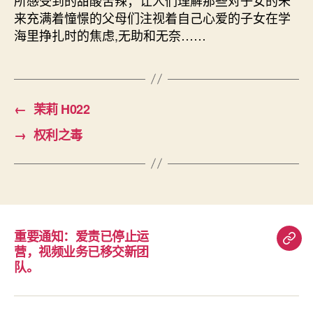
来充满着憧憬的父母们注视着自己心爱的子女在学
海里挣扎时的焦虑,无助和无奈……
←
茉莉 H022
→
权利之毒
重要通知：爱责已停止运
重
营，视频业务已移交新团
要
队。
通
知：