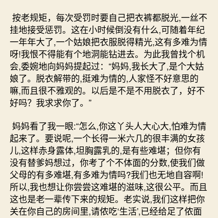
按老规矩，每次受罚时要自己把衣裤都脱光,一丝不
挂地接受惩罚。这在小时候倒没有什么,可随着年纪
一年年大了,一个姑娘把衣服脱得精光,这有多难为情
呀!我恨不得能有个地洞能钻进去。为此我曾找个机
会,委婉地向妈妈提起过：“妈妈,我长大了,是个大姑
娘了。脱衣解带的,挺难为情的,人家怪不好意思的
嘛,而且很不雅观的。以后是不是不用脱衣了，好不
好吗？我求求你了。”
妈妈看了我一眼:“怎么,你这丫头人大心大,怕难为情
起来了。要说呢,一个长得一米六几的很丰满的女孩
儿,这样赤身露体,坦胸露乳的,是有些难堪；但你有
没有替爹妈想过，你考了个不体面的分数,使我们做
父母的有多难堪,有多难为情吗?我们也无地自容啊!
所以,我也想让你尝尝这难堪的滋味,这很公平。而且
这也是老一辈传下来的规矩。老实说,我们这样把你
关在你自己的房间里,请侬吃‘生活’,已经给足了侬面