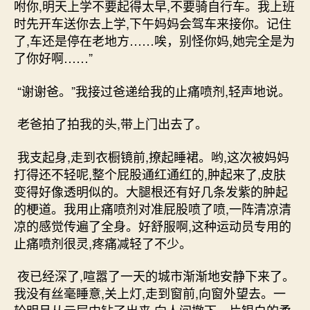
咐你,明天上学不要起得太早,不要骑自行车。我上班
时先开车送你去上学,下午妈妈会驾车来接你。记住
了,车还是停在老地方……唉，别怪你妈,她完全是为
了你好啊……”
“谢谢爸。”我接过爸递给我的止痛喷剂,轻声地说。
老爸拍了拍我的头,带上门出去了。
我支起身,走到衣橱镜前,撩起睡裙。哟,这次被妈妈
打得还不轻呢,整个屁股通红通红的,肿起来了,皮肤
变得好像透明似的。大腿根还有好几条发紫的肿起
的梗道。我用止痛喷剂对准屁股喷了喷,一阵清凉清
凉的感觉传遍了全身。好舒服啊,这种运动员专用的
止痛喷剂很灵,疼痛减轻了不少。
夜已经深了,喧嚣了一天的城市渐渐地安静下来了。
我没有丝毫睡意,关上灯,走到窗前,向窗外望去。一