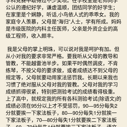
公认的遵纪好学，谦虚温顺，团结同学的好学生；
在家里是个娴静，听话,小鸟依人式的乖乖女。我的
家庭令人羡慕，父母是“海归”人士，学有所成。妈妈
是市级医院的内科主任医师，父亲是外资企业的高
级工程师，收入颇丰。
我是父母的掌上明珠，可以说对我是呵护有加。但
从小对我的要求非常严格。要我听从父母的教导和
管教，不能越雷池半步。如果平时偶然调皮，不肯
练琴，不按父母的要求做，或者成绩达不到父母的
规定等，父母就要动用家法惩罚我。长期以来我也
习惯了绝对服从父母对我的管教。父母对我的学习
成绩抓得很紧，特别把测验考试的成绩看得极重。
上了高中，就规定我的所有各科测验考试(除语文)的
成绩必须在95分以上才不受惩罚，90—95分每失2
分就要挨一下家法板子，80—90分每失1分就挨一
下家法板子，70—80分每失1分就要挨二下家法板
子，60—70分每失1分就要挨三下家法板子。语文