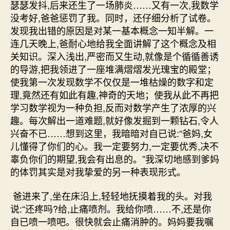
瑟瑟发抖,后来还生了一场肺炎……又有一次,我数学
没考好,爸爸惩罚了我。同时，还仔细分析了试卷。
发现我出错的原因是对某一基本概念一知半解。一
连几天晚上,爸耐心地给我全面讲解了这个概念及相
关知识。深入浅出,严密而又生动,就像是个循循善诱
的导游,把我领进了一座堆满熠熠发光瑰宝的殿堂；
使我第一次发现数学不仅仅是一堆枯燥的数字和定
理,竟然还有如此有趣,神奇的天地；使我从此不再把
学习数学视为一种负担,反而对数学产生了浓厚的兴
趣。每次解出一道难题,就好像发掘到一颗钻石,令人
兴奋不已……想到这里，我暗暗对自已说:“爸妈,女
儿懂得了你们的心。我一定要努力,一定要优秀,决不
辜负你们的期望,我会有出息的。”我深切地感到爹妈
的体罚其实是对我挚爱的另一种表现形式。
爸进来了,坐在床沿上,轻轻地抚摸着我的头。对我
说:“还疼吗?给,止痛喷剂。我给你喷……不,还是你
自已喷一喷吧。很快就会止痛消肿的。妈妈要我嘱