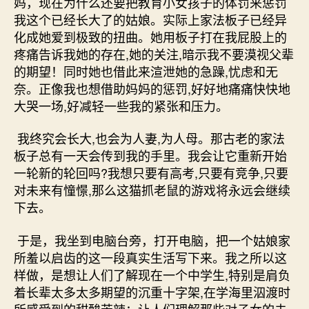
妈，现在为什么还要把教育小女孩子的体罚来惩罚
我这个已经长大了的姑娘。实际上家法板子已经异
化成她爱到极致的扭曲。她用板子打在我屁股上的
疼痛告诉我她的存在,她的关注,暗示我不要漠视父辈
的期望！同时她也借此来渲泄她的急躁,忧虑和无
奈。正像我也想借助妈妈的惩罚,好好地痛痛快快地
大哭一场,好减轻一些我的紧张和压力。
我终究会长大,也会为人妻,为人母。那古老的家法
板子总有一天会传到我的手里。我会让它重新开始
一轮新的轮回吗?我想只要有高考,只要有竞争,只要
对未来有憧憬,那么这猫抓老鼠的游戏将永远会继续
下去。
于是，我坐到电脑台旁，打开电脑，把一个姑娘家
所羞以启齿的这一段真实生活写下来。我之所以这
样做，是想让人们了解现在一个中学生,特别是肩负
着长辈太多太多期望的沉重十字架,在学海里泅渡时
所感受到的甜酸苦辣；让人们理解那些对子女的未