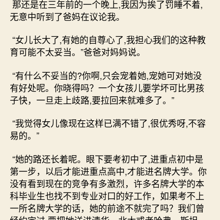
那还是在三年前的一个晚上,我因为挨了罚睡不着,
无意中听到了爸妈在议论我。
“女儿长大了,有她的自尊心了,我担心我们的这种教
育可能不太妥当。”爸爸对妈妈说。
“有什么不妥当的?你啊,只会宠着她,宠她可对她没
有好处呢。你晓得吗？一个女孩儿要学坏可比男孩
子快，一旦走上歧路,要拉回来就难多了。”
“我觉得女儿像现在这样已满不错了,很优秀呀,不容
易的。”
“她的路还长着呢。眼下要考初中了,进重点初中是
第一步，以后才能进重点高中,才能进名牌大学。你
没有看到现在的竞争有多激烈，许多名牌大学的本
科毕业生也找不到专业对口的好工作，如果考不上
一所名牌大学的话，她的前途不就完了吗？我们曾
经约定过,要把她送进清华、北大或者哈弗、斯坦