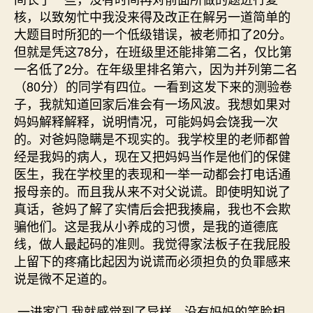
核，以致匆忙中我没来得及改正在解另一道简单的
大题目时所犯的一个低级错误，被老师扣了20分。
但就是凭这78分，在班级里还能排第二名，仅比第
一名低了2分。在年级里排名第六，因为并列第二名
（80分）的同学有四位。一看到这发下来的测验卷
子，我就知道回家后准会有一场风波。我想如果对
妈妈解释解释，说明情况，可能妈妈会饶我一次
的。对爸妈隐瞒是不现实的。我学校里的老师都曾
经是我妈的病人，现在又把妈妈当作是他们的保健
医生，我在学校里的表现和一举一动都会打电话通
报母亲的。而且我从来不对父说谎。即使明知说了
真话，爸妈了解了实情后会把我揍扁，我也不会欺
骗他们。这是我从小养成的习惯，是我的道德底
线，做人最起码的准则。我觉得家法板子在我屁股
上留下的疼痛比起因为说谎而必须担负的负罪感来
说是微不足道的。
一进家门,我就感觉到了异样。没有妈妈的笑脸相