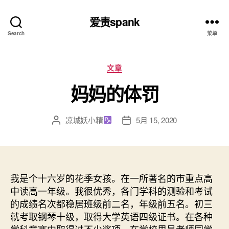
爱责spank
Search
菜单
分
文章
类
妈妈的体罚
凉城妖小精
5月 15, 2020
文
发
章
布
作
日
者
期
我是个十六岁的花季女孩。在一所著名的市重点高
中读高一年级。我很优秀，各门学科的测验和考试
的成绩名次都稳居班级前二名，年级前五名。初三
就考取钢琴十级，取得大学英语四级证书。在各种
学科竞赛中取得过不少奖项。在学校里是老师同学