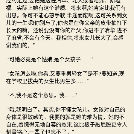
福。实际上她有这个潜质。将来啊,她肯定比我们有
出息。你可不能心慈手软,半途而废啊,这可关系到女
儿的一生呢!你别忘了,你也是在你父亲的皮带抽打下
长大的嘛。还说要没有你的严父,你进不了清华,进不
了麻省,不会有今天。我相信,将来女儿长大了,会感
谢我们的。”
“可她必竟是个姑娘,是个女孩子……”
“女孩怎么啦,你看,又要重男轻女了是不?要知道,现
在学校里拔尖的女生比男生多……”
“不,我不是这个意思。我……”
“哦,我明白了。其实,你不懂女孩儿。女孩对自己的
身体是很敏感的。我要的就是她的难为情，她的不
自在,羞愧得无地自容的效果,这比板子敲屁股更令人
刻骨铭心,一辈子也忘不了。”