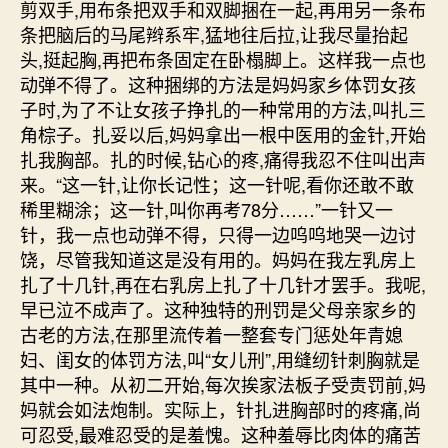
剪双手,用布条把双手和双脚捆在一起,再用另一条布
条把脑后的马尾辫系牢,猛地往后拉,让我尽量抬起
头,挺起胸,再把布条固定在卧榻脚上。这样我一点也
动弹不得了。这种捆绑的方法是妈妈家乡体罚女孩
子时,为了不让女孩子挣扎的一种常用的方法,叫扎三
角棕子。扎妥以后,妈妈拿出一根中医用的金针,开始
扎我胸部。扎的时候,钻心的疼,痛得我忍不住叫出声
来。“这一针,让你长记性；这一针呢,看你还敢不敢
稀里糊涂；这一针,叫你再考78分……”一针又一
针，我一点也动弹不得，只得一边呜呜地哭一边讨
饶，尽管我知道这是没有用的。妈妈在我左乳房上
扎了十几针,再在右乳房上扎了十几针才罢手。我呢,
早已泣不成声了。这种独特的刑罚是父母亲家乡的
古老的方法,在那里流传着一整套专门惩处年青媳
妇、闺女的体罚方法,叫“女儿刑”,用缝纫针刺胸就是
其中一种。从初二开始,每次挨家法板子受责罚前,妈
妈就会如法炮制。实际上，针扎进胸部时的疼痛,尚
可忍受,最难忍受的是羞愧。这种羞辱比肉体的痛苦