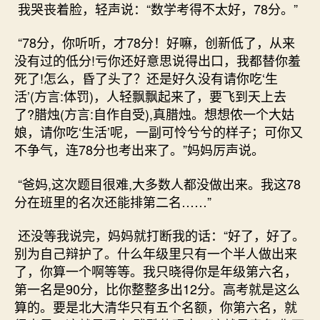
我哭丧着脸，轻声说：“数学考得不太好，78分。”
“78分，你听听，才78分！好嘛，创新低了，从来
没有过的低分!亏你还好意思说得出口，我都替你羞
死了!怎么，昏了头了？还是好久没有请你吃‘生
活’(方言:体罚)，人轻飘飘起来了，要飞到天上去
了?腊烛(方言:自作自受),真腊烛。想想侬一个大姑
娘，请你吃‘生活’呢，一副可怜兮兮的样子；可你又
不争气，连78分也考出来了。”妈妈厉声说。
“爸妈,这次题目很难,大多数人都没做出来。我这78
分在班里的名次还能排第二名……”
还没等我说完，妈妈就打断我的话：“好了，好了。
别为自己辩护了。什么年级里只有一个半人做出来
了，你算一个啊等等。我只晓得你是年级第六名，
第一名是90分，比你整整多出12分。高考就是这么
算的。要是北大清华只有五个名额，你第六名，就