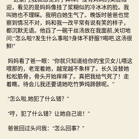
迎，看见的是妈妈像挂了浆糊似的冷冰冰的脸。我
叫她也不理睬。我明白她生气了。晚饭时爸爸也觉
察到情况不对，妈和我一改平常有说有笑的样子，
都沉默无语。他舀了一碗干丝汤放在我面前,关切地
问:“怎么啦?发生什么事啦?身体不舒服?喝吧,这汤很
鲜!”
妈妈看了爸一眼：“你就只知道给你的宝贝女儿喂这
喂那的，老宠着她，越宠越不象样了。长久没替她
松松筋骨，骨头开始痒痒了。真把我给气死了！走
着瞧，待会儿我还要请她吃竹笋炖蹄髈呢。”
“怎么啦,她犯了什么错？”
“哼，犯了什么错？让她自己说！”
爸爸回过头问我：“怎么回事？”