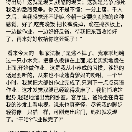
得出局！这就是现实,残酷的现实；这就是竞争,你死
我活的激烈竞争。你又不是不懂：一分上落，千人
之后。自我感觉还不错嘛,今朝一定要刹刹你的这种
感觉。好了,吃完晚饭,把长裤脱掉，跪在擦衣板上，
一边做作业，一边好好反省。待我把东西收拾好
了，再来好好收拾你这死妮子！”
看来今天的一顿家法板子是逃不掉了。我乖乖地端
过一只小木凳，把擦衣板铺在上面,老老实实地跪在
上面,开始做作业。这是我从小养成的习惯，爹妈的
话是要听的，从来也不敢违背爹妈的吩咐。一个半
小时，我就把大部份作业完成了,只剩下一点点英语
作业。这才发觉双腿已经跪得发麻了。我悄悄地站
起身,轻轻地溜出我的卧室。客厅里，爸妈坐在背着
我的沙发上看电视。说来也真奇怪，尽管我的脚步
轻得像一只猫一样，可刚走出房门，妈妈就发现
了。“干哈?作业做完了?”