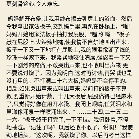
更刻骨铭心,令人难忘。
妈妈解开布条,让我用纱布擦去乳房上的渗血。然后
令我拿出家法板子,交到妈手里,再趴在卧榻上。“啪”
妈妈开始用家法板子抽打我屁股。“喔哟,呜….”板子
敲在屁股上,火辣辣地痛,使我情不自禁地叫出声来。
扳子一下又一下地打在屁股上,我的眼泪像断了线的
珍珠一样滚下来。我紧紧地咬住嘴唇,强忍着一下又
一下剧烈的疼痛,不敢哭出声来,也不敢叫出声来,更
不要说讨饶了。因为我明白,这时再讨饶,再哭喊也是
没有用的。不打满二十六大板,妈妈是不会停手的。
相反,如果哭出声来或叫出声来,以前打的板子不算
数,要重新开始计数。十几大板后,屁股痛得己经麻木
了,只觉得好像在用开水烫。我闭上眼睛,任凭泪水和
鼻涕像涌泉一样喷涌出来。“……二十四,二十五,二
十六，”板子终于打完了,一下不拉。我俯卧着,不停
地抽泣。“记住了吗？以后还敢不敢了，说啊！”我使
劲地摇头。“这次呢，我就饶了你。以后再考出这样