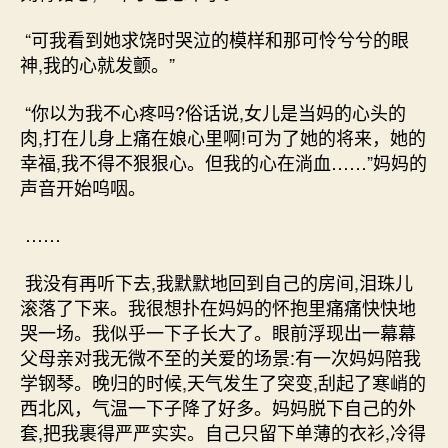
“可我看到她求饶时哭泣的模样和那可怜兮兮的眼
神,我的心就发颤。”
“你以为我不心疼吗?俗话说,女儿是当妈的心头的
肉,打在儿身上痛在娘心里啊!可为了她的将来，她的
幸福,我不得不狠狠心。但我的心在淌血……”妈妈的
声音开始呜咽。
……
我没有再听下去,我默默地回到自己的房间,泪珠儿
滚落了下来。我很想扑在妈妈的怀抱里痛痛快快地
哭一场。我似乎一下子长大了。眼前浮现出一幕幕
父母亲对我无微不至的关爱的场景:有一次妈妈陪我
学钢琴。晚归的时候,天气发生了突变,刮起了寒峭的
西北风，气温一下子降了好多。妈妈脱下自己的外
套,把我裹得严严实实。自己只留下单薄的衣衫,冷得