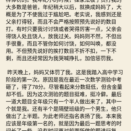
大多数是爸爸，年纪稍大以后，就换成妈妈了，大
概是为了不使我过于尴尬吧。老实说，我感到还是
父亲打得轻，而且不会严格按照预先说好的数目
打。有时只要我讨讨饶或者哭得厉害一点，父亲会
得饶人处且饶人，放我过关。妈妈则不然，不但出
手很重，而且不管你如何讨饶，如何叫唤，都没
用。不但预先说好的挨打数目不折不扣，一下不
剩，而且还经常因为我哭喊挣扎，加倍惩罚我。
昨天晚上，妈妈又体罚了我。这是我踏入高中学习
阶段的第一次。原因是我在最近一次数学测验中考
砸了，得了78分。尽管看起来分数挺低，但含金量
却不低。因为这次测验的题目挺难，挺冷僻。最后
一道大题目全年级只有一个半人做出来了，其中一
个就是我。还有半个是隔壁班级的一个男生，他只
做出了上半题。为此老师还指名表扬了我。本来我
应该是年级第一名的，就是因为最后一题思考的时
间长了一些，没有时间再对前面所做的题进行复