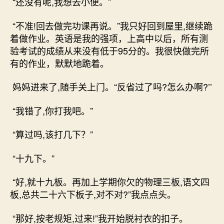
“还没有呢,我想去小便。”
“不准!回去做完功课再说。”我只好回到屋里,继续跪
着做作业。英语是我的强项，上高中以后，所有测
验考试的成绩从来没有低于95分的。我很快做完所
有的作业，默默地跪着。
妈妈进来了,随手关上门。“反省过了吗?怎么办啊?’’
“我错了,你打我吧。”
“算过吗,该打几下？”
“十九下。”
“好,就十九板。再加上学期你欠的物理三板,语文四
板,总共二十六下板子,对不对?”我点点头。
“那好,按老规矩,过来!”我开始脱衬衣的扣子。