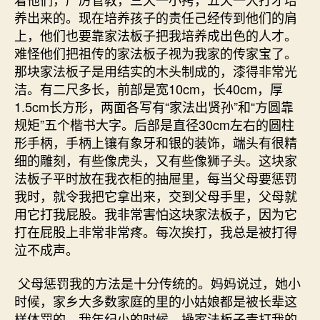
养出来的。现在培养孩子的责任己经传到他们的肩
上，他们也要靠家法板子把我培养成出色的人才。
难怪他们把祖传的家法板子视为我家的传家宝了。
那块家法板子是用结实的木头制成的，漆得非常光
洁。有二尺多长，前部是宽10cm，长40cm，厚
1.5cm长方形，两面各写有“家法出贤孙”和“方圆靠
规矩”五个楷书大字。后部是直径30cm左右的圆柱
形手柄，手柄上镶有象牙和银的装饰，端头有很精
细的雕刻，有些像虎头，又有些像狮子头。这块家
法板子平时放在我衣柜的抽屉里，每当父母要惩罚
我时，就令我把它拿出来，交到父母手里，父母就
用它打我屁股。我非常害怕这块家法板子，因为它
打在屁股上非常非常疼。每次挨打，我总是被打得
泣不成声。
父母惩罚我的方法是十分传统的。妈妈说过，她小
时候，家乡大多数家庭的里的小姑娘都是被长辈这
样体罚的。我年纪小的时候，操家法板子责打我的