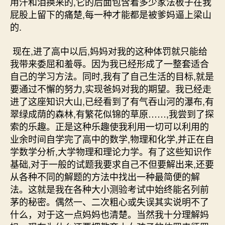
用汗和泪换来的,它的后面包含着多少家法板子在我
屁股上留下的痛楚,每一种才能都是被爹妈逼上梁山
的.
现在,进了高中以后,妈妈对我的这种体罚就只能给
我带来委屈和羞辱。因为我已经形成了一整套适合
自己的学习方法。同时,我有了自己生活的目标,就是
要通过不懈的努力,实现爸妈对我的期望。我已经走
进了这座知识大山,已经看到了有气吞山河的瀑布,有
翠绿成荫的森林,有繁花似锦的草原……,我尝到了探
索的乐趣。正是这种乐趣使我利用一切可以利用的
业余时间自学完了高中的数学,物理和化学,并正在自
学数学分析,大学物理和理论力学。有了这些知识作
基础,对于一般的试题我要求自己不但要解出来,还要
从各种不同的解题的方法中找出一种最简便的解
法。这就是我在各种大小测验考试中始终能名列前
茅的秘密。偶然一、二次粗心或失误其实说明不了
什么，对于这一点妈妈也清楚。当然我十分理解妈