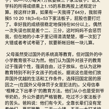
学科的所得成绩乘上1.15的系数再按上述规定计
算。按这样计算，如果有一天我得了64分，我就得
挨5 10 20 18(3×6)=53下家法板子，屁股也要打烂
了。幸好我的成绩很稳定地保持在90分以上。偶然
一次失误也就是差个二、三分，这时妈妈不会惩罚
我，但在她的小本子里记得清清楚楚，哪一次犯了
大错或者考试考砸了，就要新帐旧帐一块儿算。
父母虽然受过国外的系统高等教育，但对国外的中
小学教育很不以为然。他们认为国外对孩子的教育
过于强调个性，强调自由，过于放纵，也认为这种
教育特别不利于女孩子的成长。据说这也是他们放
弃国外优越的生活和工作条件，选择回国定居的原
因之一(在国外父母体罚子女是犯法的)。父母信奉
“棍棒之下出孝子”的教育方法。他们从小也是受到爷
爷奶奶，外公外婆的严格管教，吃过不少家法板子
的苦头。爸妈说：他们有今天，全靠长辈们没有宠
着他们，严厉管教，三天一小拷，五天一大打才培