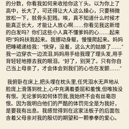
的分数，你看我如何来收拾你这丫头。以为你上了
高中，长大了，可还得让大人这么操心，只要稍微
放松一下，就骨头犯贱。唉，真不知道什么时候才
能真正长大，才能让人放心啊……你看见我这新增
的白发吗？你们这些小人真不懂爹妈的心……起来
吧!”妈妈扶我起来。我挪动身躯，慢慢爬起来。妈妈
把睡裙递给我：“快穿，没羞，这么大的姑娘了……”
我一边穿衣一边流泪,妈妈用手给我理了理头发,用手
背轻轻地擦去我的眼泪。“好了，别哭了。只有你自
己当上母亲了，才会体会到我们的心也在发颤……”
我俯卧在床上,把头埋在枕头里,任凭泪水无声地从
脸庞上滑落到枕上,心中充满着委屈和羞愧,但唯独没
有恨。无论爹妈如何体罚我,我始终不会有丝毫怨
恨。因为我明白他们的严酷的体罚完全是为我好，
是要我有出息。我感觉得到在这家法板子的后面包
含着父母亲对我的殷切的期望和一颗拳拳的爱心。