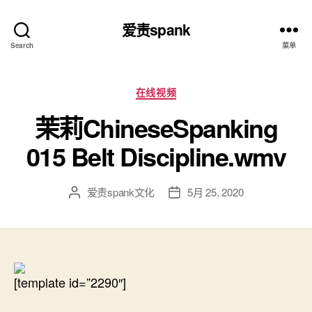
爱责spank
Search
菜单
分
在线视频
类
茉莉ChineseSpanking
015 Belt Discipline.wmv
爱责spank文化
5月 25, 2020
文
发
章
布
作
日
者
期
[template id=”2290″]