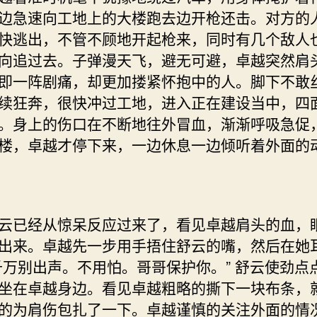
边急速向工地上的大楼跑去边开枪还击。对方的
快逃出，不管不顾地开起枪来，同时有几个敌人
向追过去。子弹漫天飞，避无可避，卓越突然肩
即一阵剧痛，却更加搂紧怀抱中的人。脚下不敢
续狂奔，很快冲过工地，进入正在建设当中，四
。身上的伤口在不断地往外冒血，渐渐呼吸急促
楼，卓越才停下来，一边休息一边倾听着外面的
已经从惊呆反应过来了，看见卓越肩头的血，
出来。卓越先一步用手捂住舒云的嘴，然后在她
千万别出声。不用怕。哥哥保护你。” 舒云使劲点
坐在卓越身边。看见卓越粗略的撕下一块布条，
的为肩伤包扎了一下。卓越谨慎的关注外面的情