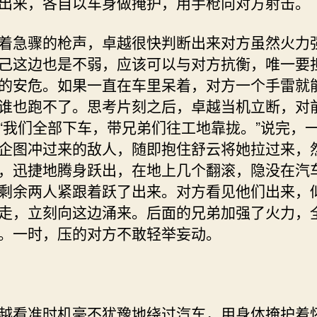
出来，各自以车身做掩护，用手枪向对方射击。
急骤的枪声，卓越很快判断出来对方虽然火力
己这边也是不弱，应该可以与对方抗衡，唯一要
的安危。如果一直在车里呆着，对方一个手雷就
谁也跑不了。思考片刻之后，卓越当机立断，对
“我们全部下车，带兄弟们往工地靠拢。”说完，
企图冲过来的敌人，随即抱住舒云将她拉过来，
，迅捷地腾身跃出，在地上几个翻滚，隐没在汽
剩余两人紧跟着跃了出来。对方看见他们出来，
走，立刻向这边涌来。后面的兄弟加强了火力，
。一时，压的对方不敢轻举妄动。
看准时机毫不犹豫地绕过汽车，用身体掩护着