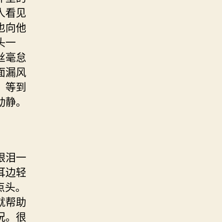
人看见
也向他
头一
丝毫怠
面漏风
，等到
动静。
眼泪一
耳边轻
点头。
就帮助
况。很