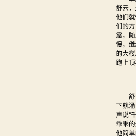
舒云，
他们就
们的方
震，随
慢，继
的大楼
跑上顶
舒云
下就涌
声说“
乖乖的
他简单