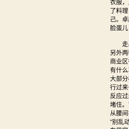
衣服，
了料理
己。卓
脸蛋儿
走出
另外两
商业区
有什么
大部分
行过来
反应过
堵住。
从腰间
“别乱