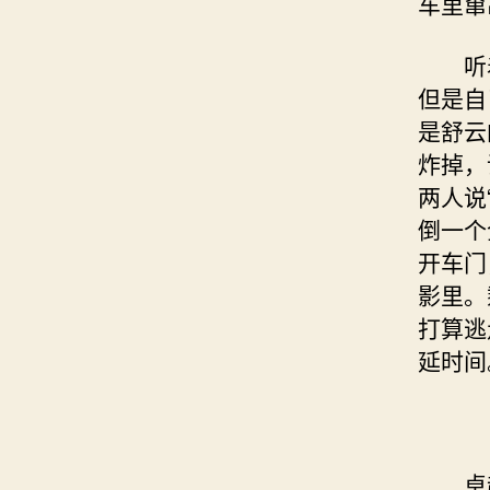
车里窜
听着
但是自
是舒云
炸掉，
两人说
倒一个
开车门
影里。
打算逃
延时间
卓越