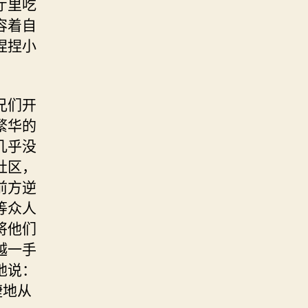
厅里吃
容着自
捏捏小
。
兄们开
繁华的
几乎没
社区，
前方逆
等众人
将他们
越一手
地说：
捷地从