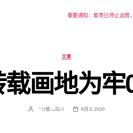
重要通知：爱责已停止运营
分
文章
类
转载画地为牢0
╰つ儍灬瓜バ
6月 5, 2020
文
发
章
布
作
日
者
期