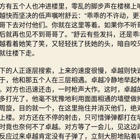
方有五个人也冲进楼里，零乱的脚步声在楼梯上
越快而坚决的低声嘱咐舒云：“乖乖的不许动，更
哥下去对付他们。你就在这里等着。如果你不听
后就再也见不到哥哥了。”舒云有些发抖，还是乖
越看着她笑了笑，又轻轻抚了抚她的头，暗自咬
就往楼下走。
的人正逐层搜索，上来的速度很慢，卓越则快
于，他和那五个人在三层相遇。卓越冷静地举起
。对方也迅速还击，一时枪声大作。这时，卓越
多打光了，他毫不犹豫地利用面面相通的墙壁做
周旋，目的就一个，在这里拖住并消灭他们，绝
上楼。对方还在不停的射击，只可惜弹弹都打在
时竟也奈何不了卓越。对方等了一会儿，见这边
反应过来卓越肯定没有子弹了，立刻大胆地贴着