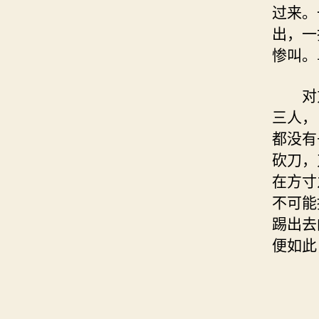
过来。
出，一
惨叫。
对方
三人，
都没有
砍刀，
在方寸
不可能
踢出去
便如此