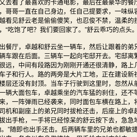
又去看了最喜欢的卡通电影，最后在最豪华的餐
，哥哥一直在自己身边，任自己提要求，一味纵
越看见舒云老是偷偷傻笑，也忍俊不禁，温柔的
，“吃饱了吧？我们要回家了。”舒云乖巧的点头
餐厅，卓越和舒云坐一辆车，然后让跟着的弟
辆车跟在后面。三辆车一起向宅邸开去。宅邸离
很远，中间有段路因为刚刚开通还很清静，路上
车子和行人。路的两旁是大片工地，正在建设新
楼层还没有封顶。当车子行驶到这里时，忽然从
一辆大面包车，卓越乘坐的汽车猛的刹住，还不
来，一阵弹雨已经袭来，同时面包车横在路上，
司机和副座上的弟兄同时拔枪还击，后座上的卓
拔出手枪，一手将已经惊呆的舒云按下去，急急
动。”随即也出手还击。后两辆车里的兄弟也都敏