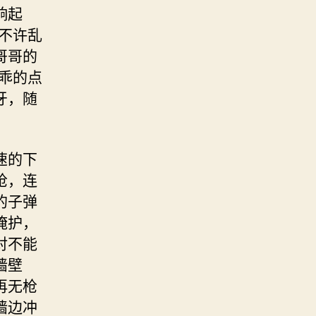
响起
不许乱
哥哥的
乖的点
牙，随
速的下
枪，连
的子弹
掩护，
对不能
墙壁
再无枪
墙边冲