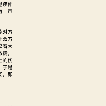
迅疾伸
得一声
毙对方
于双方
拿着大
敏捷，
上的伤
，于是
架。即