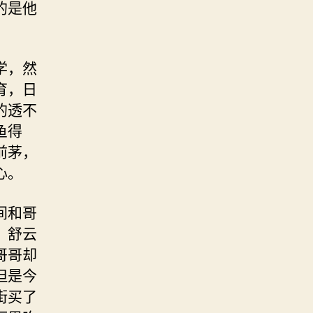
的是他
。
学，然
育，日
的透不
鱼得
前茅，
心。
间和哥
，舒云
哥哥却
但是今
街买了