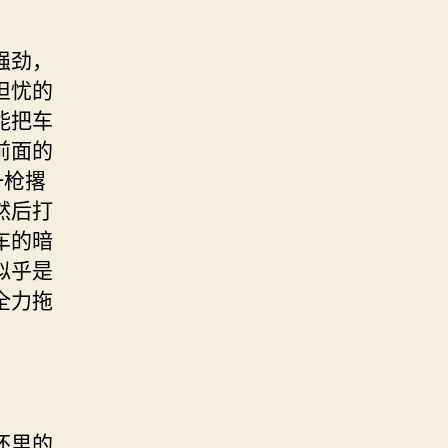
强劲，
担忧的
能把车
前面的
一枪撂
然后打
车的暗
似乎是
全力拖
怀里的