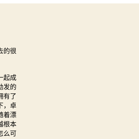
去的很
。
一起成
勃发的
拥有了
下，卓
随着漂
越根本
怎么可