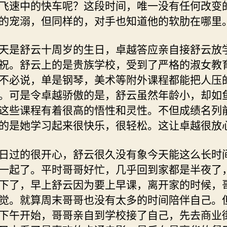
飞速中的快车呢？这段时间，唯一没有任何改变
的宠溺，但同样的，对手也知道他的软肋在哪里
是舒云十周岁的生日，卓越答应亲自接舒云放
祝。舒云上的是贵族学校，受到了严格的淑女教
不必说，单是钢琴，美术等附外课程都能把人压
。可是令卓越骄傲的是，舒云虽然年龄小，却如
这些课程有着很高的悟性和灵性。不但成绩名列
的是她学习起来很快乐，很轻松。这让卓越很放
过的很开心，舒云很久没有象今天能这么长时
一起了。平时哥哥好忙，几乎回到家都是半夜了
下了，早上舒云因为要上早课，离开家的时候，
觉。就算周末哥哥也没有太多的时间陪伴自己。
下午开始，哥哥亲自到学校接了自己，先去商业