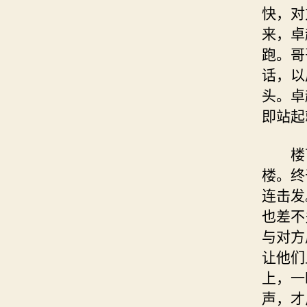
快，对
来，卓
跑。哥
话，以
头。卓
即站起
楼下
楼。终
连击发
也差不
与对方
让他们
上，一
声，才