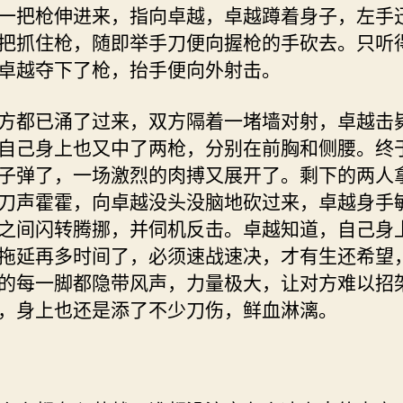
一把枪伸进来，指向卓越，卓越蹲着身子，左手
把抓住枪，随即举手刀便向握枪的手砍去。只听
卓越夺下了枪，抬手便向外射击。
都已涌了过来，双方隔着一堵墙对射，卓越击
自己身上也又中了两枪，分别在前胸和侧腰。终
子弹了，一场激烈的肉搏又展开了。剩下的两人
刀声霍霍，向卓越没头没脑地砍过来，卓越身手
之间闪转腾挪，并伺机反击。卓越知道，自己身
拖延再多时间了，必须速战速决，才有生还希望
的每一脚都隐带风声，力量极大，让对方难以招
，身上也还是添了不少刀伤，鲜血淋漓。