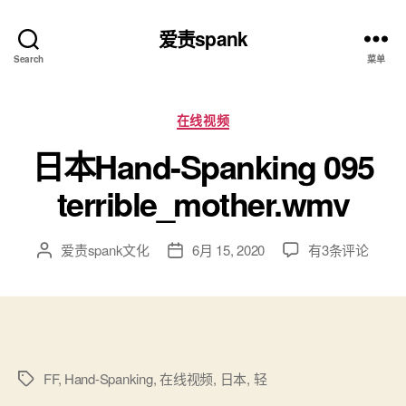
爱责spank
Search
菜单
分
在线视频
类
日本Hand-Spanking 095
terrible_mother.wmv
日
爱责spank文化
6月 15, 2020
有3条评论
文
发
本
章
布
Hand-
作
日
Spanking
者
期
095
terrible_mother.
FF
,
Hand-Spanking
,
在线视频
,
日本
,
轻
标
签