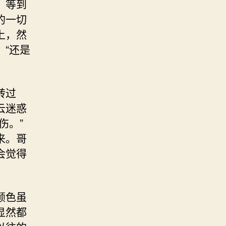
。等到
的一切
上，然
“还是
转过
云迷惑
伤。”
来。哥
会觉得
颜色虽
显然都