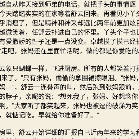
自从昨天接到师弟的电话，就把手头的事情逐
今天踏踏实实的在家等着舒云回来。再看见小丫
乎消瘦了，但是精神和神采却远比两年前更加炫
越微笑着，任舒云扑进自己的怀里。丫头个子也
有爱撒娇的性子还是一点没变。卓越摸了摸已经
“走吧，张妈还在里面忙活呢，做的都是你爱吃的
象只蝴蝶一样，飞进厨房。所有的人都笑着打
回来了。”只有张妈，偷偷的拿围裙擦眼泪。“张妈
妈…”，舒云一连叠声的叫，然后跑到张妈跟前，
的脖子，亲昵的说：“想死我了，张妈。好想念你
啊。”大家听了都笑起来，张妈也被逗的破涕为笑
，就惦记吃。早就给你准备好了。”
里，舒云开始详细的汇报自己近两年来的学习