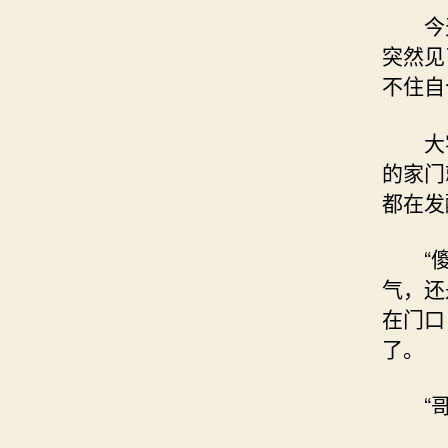
今天
突然见
不住自
大宅
的家门
都在发
“傻丫
气，还
在门口
了。
“哥…