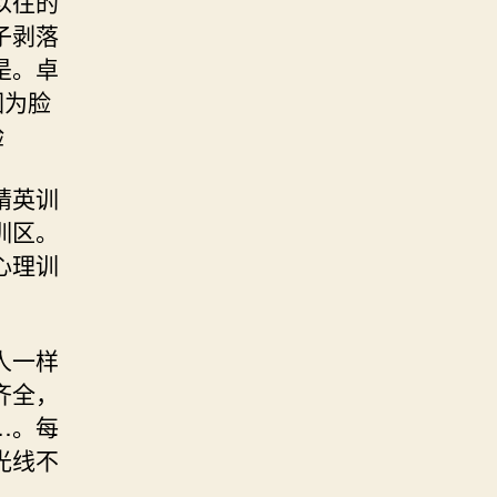
以往的
子剥落
是。卓
因为脸
验
精英训
训区。
心理训
人一样
齐全，
…。每
光线不