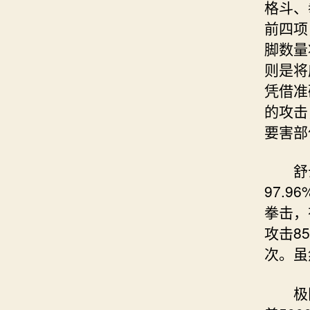
格斗、
前四项
脚数量
则是将
凭借准
的攻击
要害部
舒云的
97.
拳击，
攻击8
次。虽
极限体