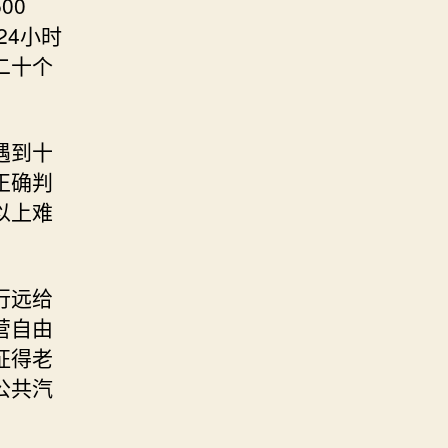
00
24小时
二十个
遇到十
正确判
以上难
行远给
营自由
征得老
公共汽