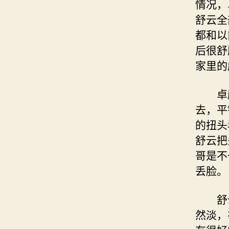
情况，
舒云全
都和以
后很舒
家里的
卓越
去，平
的扭头
舒云把
哥是不
丢脸。
舒云
然淡，