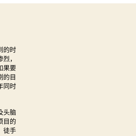
到的时
惨烈，
如果要
剔的目
年同时
及头脑
项目的
、徒手