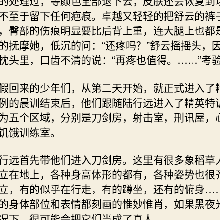
的处理过，等颜色全部退下去，皮肤还会恢复到
不至于留下任何疤痕。卓越又轻轻的把舒云的裤
，臀部的伤痕明显要比后背上重，连大腿上也都
的抚摩她，低沉的问：“还疼吗？”舒云摇摇头，
枕头里，口齿不清的说：“再疼也值得。……”考
回来的少年们，从第二天开始，就正式进入了
例的晨训结束后，他们跟随陆行远进入了精英特
为五个区域，分别是刀剑房，射击室，刑讯屋，
饥饿训练室。
远首先带他们进入刀剑房。这里有很多象稻草
立在地上，各种身高体形的都有，各种姿势也很
立，有的似乎在行走，有的蹲坐，还有的俯身…
的身体部位和表情都刻画的惟妙惟肖，如果黑夜
况下，很可能会把它们当成了真人。