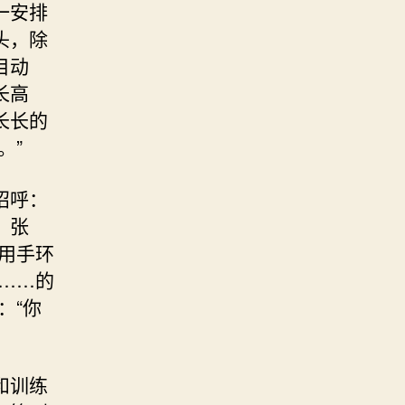
一安排
头，除
目动
长高
长长的
。”
招呼：
，张
用手环
……的
：“你
和训练