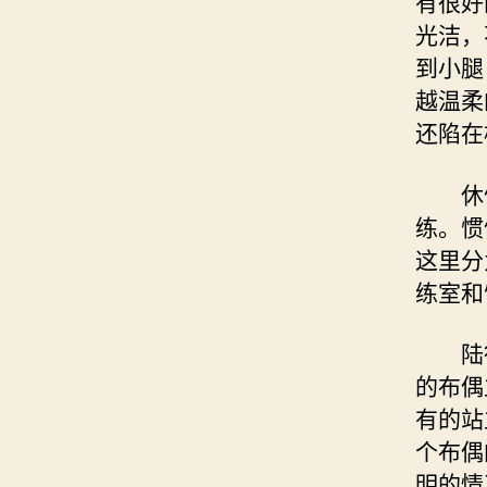
有很好
光洁，
到小腿
越温柔
还陷在
休假
练。惯
这里分
练室和
陆行
的布偶
有的站
个布偶
明的情