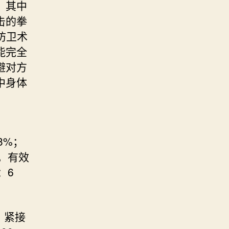
。其中
击的拳
防卫术
能完全
避对方
中身体
：
3%；
击，有效
：6
，紧接