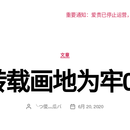
重要通知：爱责已停止运营
分
文章
类
转载画地为牢0
╰つ儍灬瓜バ
6月 20, 2020
文
发
章
布
作
日
者
期