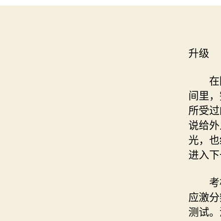
升级
在陆
间里，
所受过
说给外
光，也
进入下
考核
应激分
测试。