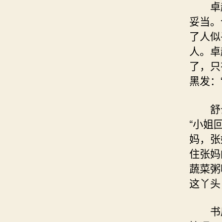
卓越
妥当。
了人似
人。卓
了，只
黑发：
舒云
“小姐
妈，张
住张妈
蔬菜粥
这丫头
书房