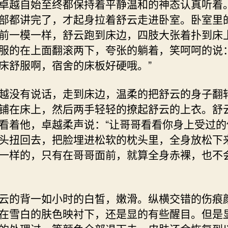
卓越自始至终都保持着平静温和的神态认真听着
部都讲完了，才起身拉着舒云走进卧室。卧室里
前一模一样，舒云跑到床边，四肢大张着扑到床
服的在上面翻滚两下，夸张的躺着，笑呵呵的说：
床舒服啊，宿舍的床板好硬哦。”
没有说话，走到床边，温柔的把舒云的身子翻
铺在床上，然后两手轻轻的撩起舒云的上衣。舒
看着他，卓越柔声说：“让哥哥看看你身上受过的
头扭回去，把脸埋进松软的枕头里，全身放松下
一样的，只有在哥哥面前，就算全身赤裸，也不
的背一如小时的白皙，嫩滑。纵横交错的伤痕
在雪白的肤色映衬下，还是显的有些醒目。但是