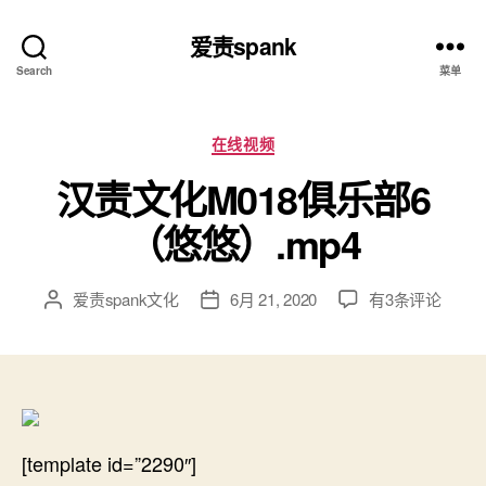
爱责spank
Search
菜单
分
在线视频
类
汉责文化M018俱乐部6
（悠悠）.mp4
汉
爱责spank文化
6月 21, 2020
有3条评论
文
发
责
章
布
文
作
日
化
者
期
M018
俱
乐
[template id=”2290″]
部