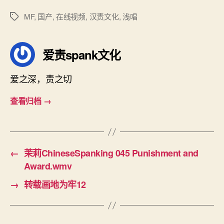
6
（悠
MF
,
国产
,
在线视频
,
汉责文化
,
浅唱
标
悠）.mp4
签
爱责spank文化
爱之深，责之切
查看归档
→
←
茉莉ChineseSpanking 045 Punishment and
Award.wmv
→
转载画地为牢12