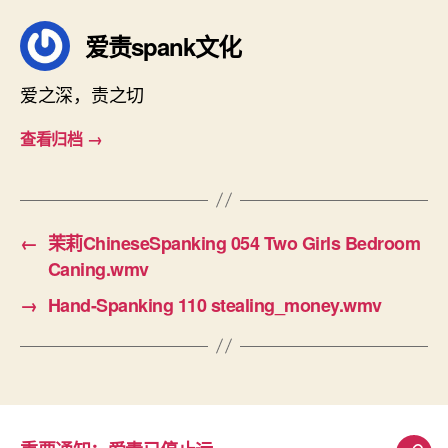
爱责spank文化
爱之深，责之切
查看归档
→
←
茉莉ChineseSpanking 054 Two Girls Bedroom
Caning.wmv
→
Hand-Spanking 110 stealing_money.wmv