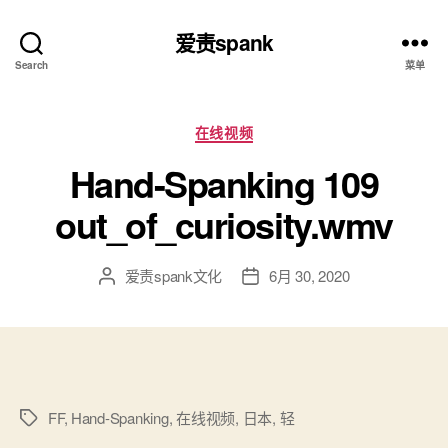
爱责spank
Search
菜单
分
在线视频
类
Hand-Spanking 109
out_of_curiosity.wmv
爱责spank文化
6月 30, 2020
文
发
章
布
作
日
者
期
FF
,
Hand-Spanking
,
在线视频
,
日本
,
轻
标
签