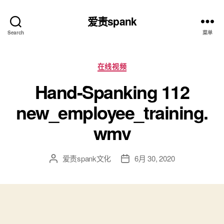
爱责spank
Search
菜单
分
在线视频
类
Hand-Spanking 112
new_employee_training.
wmv
爱责spank文化
6月 30, 2020
文
发
章
布
作
日
者
期