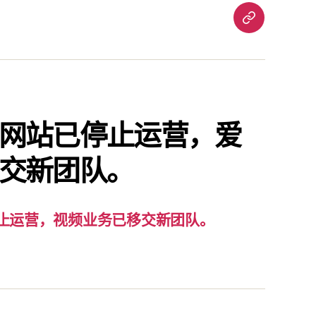
重
要
通
知：
爱
责
网站已停止运营，爱
已
交新团队。
停
止
运
营，
止运营，视频业务已移交新团队。
视
频
业
务
已