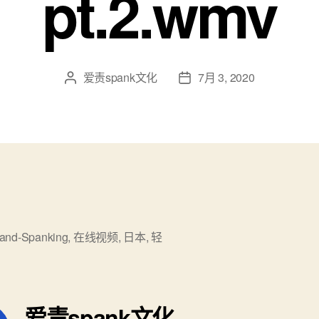
pt.2.wmv
爱责spank文化
7月 3, 2020
文
发
章
布
作
日
者
期
and-Spanking
,
在线视频
,
日本
,
轻
爱责spank文化