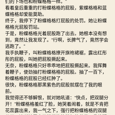
们的下场也和粉蝶格格一样。”
看着皇后重重的打粉蝶格格的屁股，紫蝶格格和蓝
蝶格格却爱能莫助。
终于，我停下了粉蝶格格打屁股的处罚。她让粉蝶
格格光屁股罚站。
于是，粉蝶格格光着屁股跑了出去。她根本没有想
到，竟然让我发现了。“行啊，长脾气了，竟然学会
逃跑了。”
我手执鞭子，叫粉蝶格格撩开旗袍裙裾，露出红彤
彤的屁股，叫她把屁股撅起来。
无奈，粉蝶格格只好乖乖地把屁股撅起来。我挥舞
着鞭子，使劲抽打粉蝶格格的屁股。抽了一百下，
粉蝶格格的屁股已经红肿了。
很快，粉蝶格格那黑紫色的屁股就摆在了我的眼
前。
我觉得还不够解恨，就对她吼道：“快点，把双腿分
开！”粉蝶格格羞红了脸，她哭着闹着，就是不肯把
花蕊露出来，我一气之下，强行把粉蝶格格的双腿