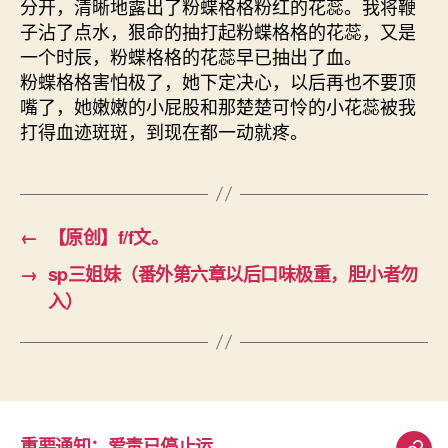
分开，清晰地露出了粉蝶格格粉红的花蕊。我将鞭
子沾了点水，狠命的抽打起粉蝶格格的花蕊，又是
一个时辰，粉蝶格格的花蕊早已抽出了血。
粉蝶格格害怕极了，她下定决心，以后再也不要顶
嘴了，她嫩嫩的小屁股和那楚楚可怜的小花蕊被我
打得血迹斑斑，到现在都一动就疼。
←
【原创】f/f文。
→
sp三姐妹（番外第六章以后口味极重，胆小者勿
入）
重要通知：爱责已停止运