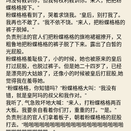
蝶格格按下。”
粉蝶格格看到了，哭着求饶我。“皇后，别打我了。
我再也不敢了。”我不依不饶。“来人，把粉蝶格格的
裤子脱掉。”
负责刑法的官人们把粉蝶格格的旗袍裙裾撩开，又
粗鲁地把粉蝶格格的裤子脱了下来。露出了白皙的
光屁股。
粉蝶格格羞耻极了，小的时候，她也被原来的皇后
打过屁股，也脱过裤子。但是她二十四岁了，已经
是漂亮的大姑娘了，还像小的时候被皇后打屁股,她
觉得我在羞辱她。
“粉蝶格格，你知错吗？”粉蝶格格大叫：“我没有
错，就是皇阿玛的叔父和我作对。”
我听了, 气急败坏地大喊：“来人，打粉蝶格格两百
大板。我要亲自看着你们打，重重的打。”“是。”
负责刑法的官人们拿着板子，朝着粉蝶格格的屁股
打去。“啪啪啪啪啪啪啪啪啪啪啪啪啪啪啪啪啪啪啪