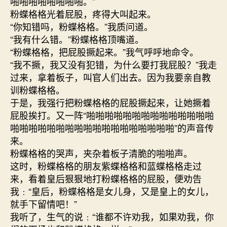
啪啪啪啪啪啪啪啪。”
粉蝶格格光着屁股，疼得大叫起来。
“你知错吗，粉蝶格格。”我质问道。
“我有什么错。”粉蝶格格顶嘴道。
“粉蝶格格，把屁股撅起来。”我气呼呼地命令。
“我不撅，我又没有犯错，为什么要打我屁股？”我走
过来，拿着板子，叫官人们出去。因为我要亲自教
训粉蝶格格。
于是，我强行把粉蝶格格的屁股撅起来，让她撅着
屁股挨打。又一阵“啪啪啪啪啪啪啪啪啪啪啪啪啪啪
啪啪啪啪啪啪啪啪啪啪啪啪啪啪啪啪啪啪”的声音传
来。
粉蝶格格的哭声，夹杂着板子清脆的啪啪声。
这时，粉蝶格格的朋友紫蝶格格和蓝蝶格格走过
来，看着皇后狠狠地打粉蝶格格的屁股，便劝告
我﹕“皇后，粉蝶格格是女儿身，又是皇上的女儿，
就手下留情吧！”
我听了，生气的说﹕“谁都不许劝我，如果劝我，你