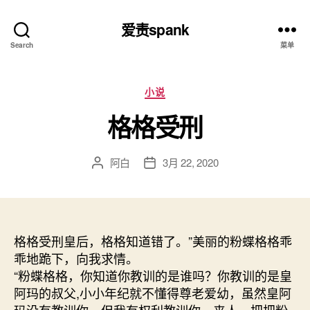
爱责spank
Search
菜单
分
小说
类
格格受刑
阿白
3月 22, 2020
文
发
章
布
作
日
者
期
格格受刑皇后，格格知道错了。”美丽的粉蝶格格乖
乖地跪下，向我求情。
“粉蝶格格，你知道你教训的是谁吗？你教训的是皇
阿玛的叔父,小小年纪就不懂得尊老爱幼，虽然皇阿
玛没有教训你，但我有权利教训你。来人，把把粉