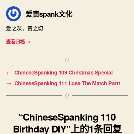
爱责spank文化
爱之深，责之切
查看归档
→
←
ChineseSpanking 109 Christmas Special
→
ChineseSpanking 111 Lose The Match Part1
“ChineseSpanking 110
Birthday DIY”上的1条回复