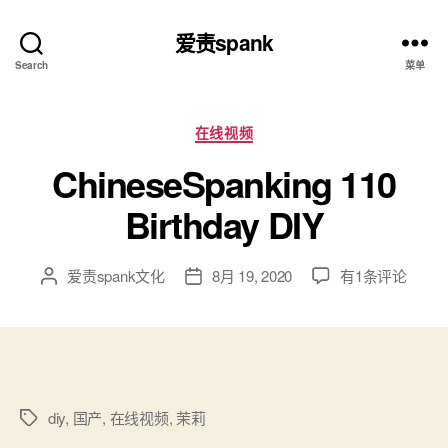
爱责spank
Search
菜单
分
在线视频
类
ChineseSpanking 110
Birthday DIY
ChineseSpankin
爱责spank文化
8月 19, 2020
有1条评论
文
发
110
章
布
Birthday
作
日
DIY
者
期
diy
,
国产
,
在线视频
,
茉莉
标
签