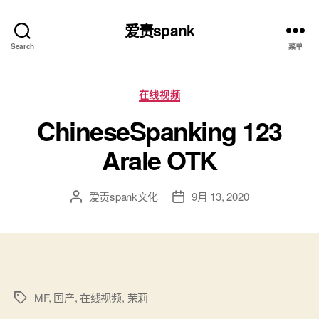
爱责spank
Search
菜单
分
在线视频
类
ChineseSpanking 123
Arale OTK
爱责spank文化
9月 13, 2020
文
发
章
布
作
日
者
期
MF
,
国产
,
在线视频
,
茉莉
标
签