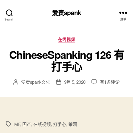
爱责spank
Search
菜单
分
在线视频
类
ChineseSpanking 126 有
打手心
ChineseSpanking
爱责spank文化
9月 5, 2020
有1条评论
文
发
126
章
布
有
作
日
打
者
期
手
心
MF
,
国产
,
在线视频
,
打手心
,
茉莉
标
签