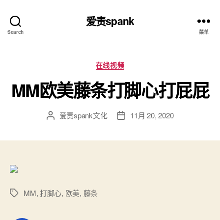
爱责spank
Search
菜单
分
在线视频
类
MM欧美藤条打脚心打屁屁
爱责spank文化
11月 20, 2020
文
发
章
布
作
日
者
期
MM
,
打脚心
,
欧美
,
藤条
标
签