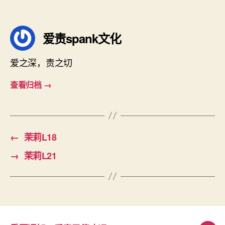
爱责spank文化
爱之深，责之切
查看归档
→
←
茉莉L18
→
茉莉L21