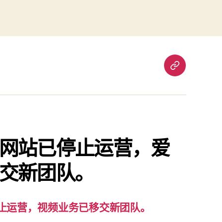
重
要
通
知：
爱
责
网站已停止运营，爱
已
交新团队。
停
止
运
营，
止运营，视频业务已移交新团队。
视