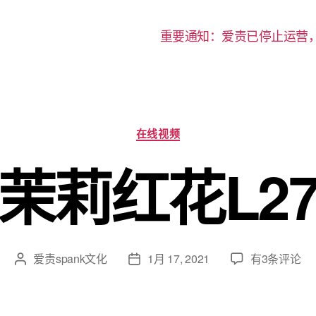
重要通知：爱责已停止运营
分
在线视频
类
茉莉红花L2
茉
爱责spank文化
1月 17, 2021
有3条评论
文
发
莉
章
布
红
作
日
花
者
期