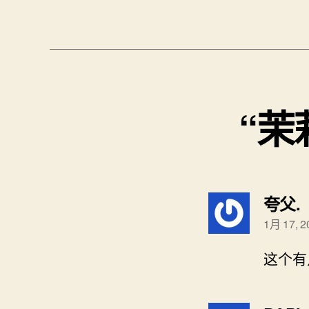
“茉
夸父.
1月 17, 
这个有