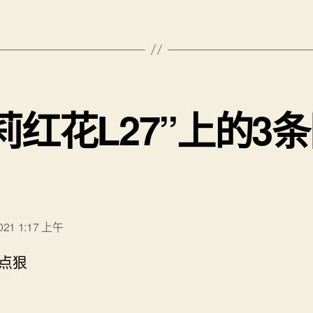
莉红花L27”上的3
说：
2021 1:17 上午
点狠