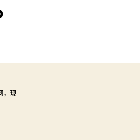
。
网，现