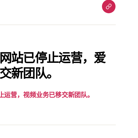
重
要
通
知：
爱
责
网站已停止运营，爱
已
交新团队。
停
止
运
营，
止运营，视频业务已移交新团队。
视
频
业
务
已