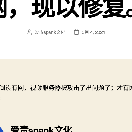
网，现以修复
爱责spank文化
3月 4, 2021
文
发
章
布
作
日
者
期
间没有网，视频服务器被攻击了出问题了；才有
。
爱责spank文化