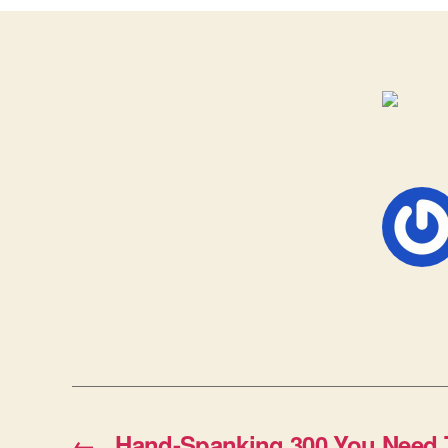
←
Hand-Spanking 300 You Need 