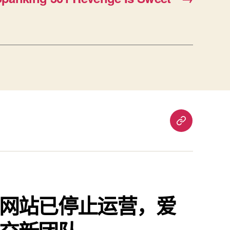
重
要
通
知：
爱
责
网站已停止运营，爱
已
停