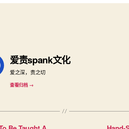
爱责spank文化
爱之深，责之切
查看归档
→
To Be Taught A
Hand-S