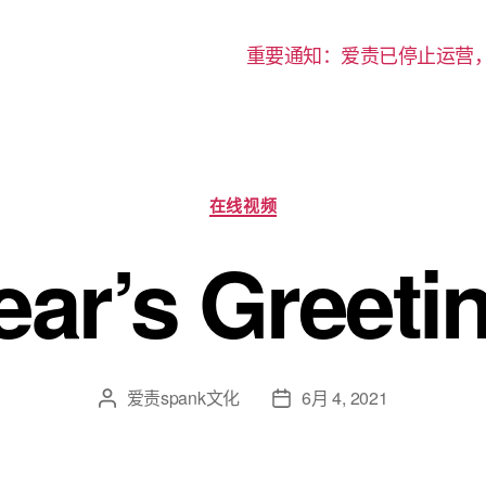
重要通知：爱责已停止运营
分
在线视频
类
ar’s Greeti
爱责spank文化
6月 4, 2021
文
发
章
布
作
日
者
期