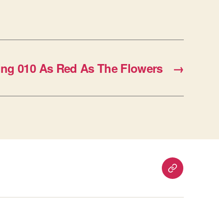
ng 010 As Red As The Flowers
→
重
要
通
知：