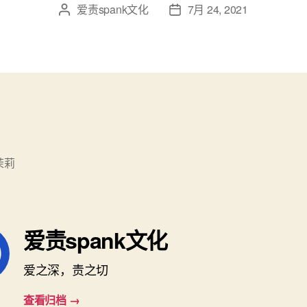
爱责spank文化
7月 24, 2021
文
发
章
布
作
日
者
期
茉莉
爱责spank文化
爱之深，责之切
查看归档
→