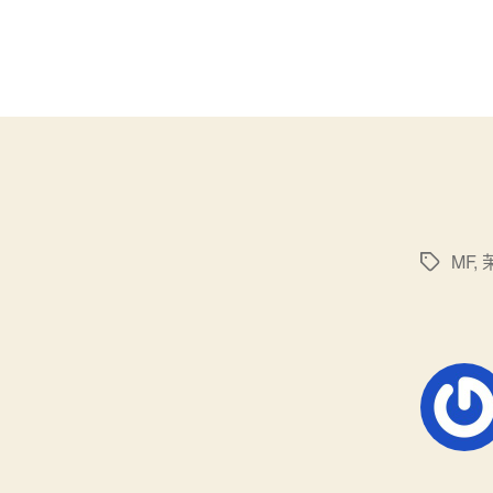
MF
,
标
签