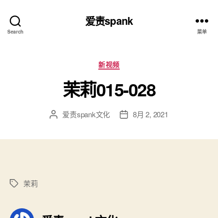
爱责spank
Search
菜单
分
新视频
类
茉莉015-028
爱责spank文化
8月 2, 2021
文
发
章
布
作
日
者
期
茉莉
标
签