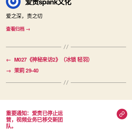
爱责spank文化
爱之深，责之切
查看归档
→
←
M027《神秘来访2》（冰锁 轻羽）
→
茉莉 29-40
重要通知：爱责已停止运
重
营，视频业务已移交新团
要
队。