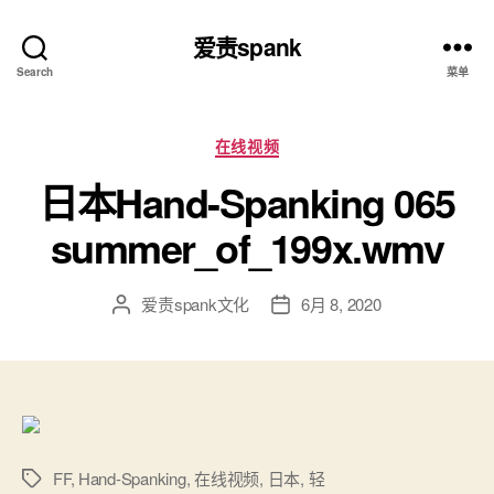
爱责spank
Search
菜单
分
在线视频
类
日本Hand-Spanking 065
summer_of_199x.wmv
爱责spank文化
6月 8, 2020
文
发
章
布
作
日
者
期
FF
,
Hand-Spanking
,
在线视频
,
日本
,
轻
标