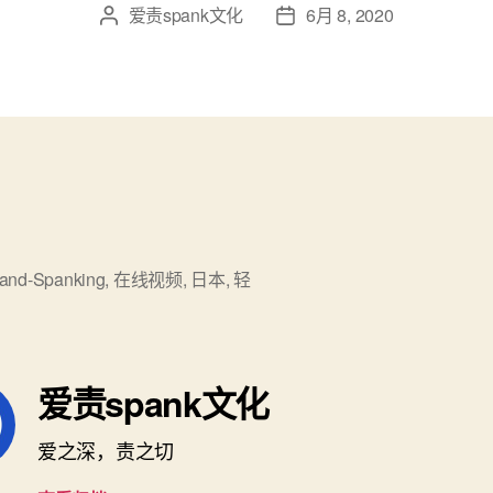
爱责spank文化
6月 8, 2020
文
发
章
布
作
日
者
期
and-Spanking
,
在线视频
,
日本
,
轻
爱责spank文化
爱之深，责之切