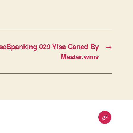
eSpanking 029 Yisa Caned By
→
Master.wmv
重
要