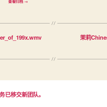
查看归档
→
er_of_199x.wmv
茉莉Chines
务已移交新团队。