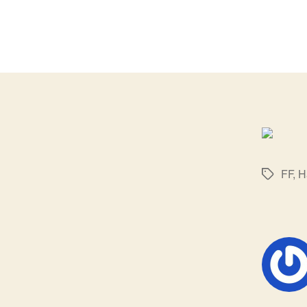
FF
,
H
标
签