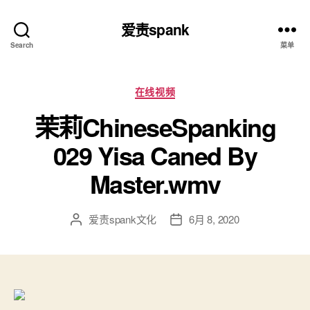
爱责spank
Search
菜单
分
在线视频
类
茉莉ChineseSpanking
029 Yisa Caned By
Master.wmv
爱责spank文化
6月 8, 2020
文
发
章
布
作
日
者
期